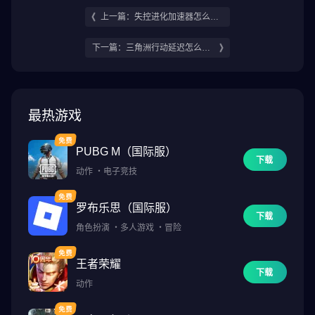
上一篇：失控进化加速器怎么选
失控进化加速器选择攻略
下一篇：三角洲行动延迟怎么办
三角洲行动延迟怎么解决
最热游戏
PUBG M（国际服）
下载
动作
・
电子竞技
罗布乐思（国际服）
下载
角色扮演
・
多人游戏
・
冒险
王者荣耀
下载
动作