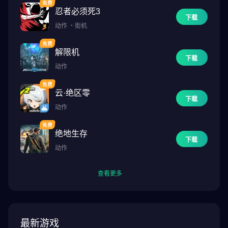
忍者必须死3
下载
动作
・
街机
解限机
下载
动作
云·绝区零
下载
动作
绝地生存
下载
动作
查看更多
最新游戏