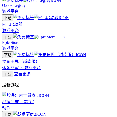
Oxide Legacy
游戏平台
下载
FCL启动器
游戏平台
下载
Epic Store
游戏平台
下载
罗布乐思（越南服）
休闲益智
・
游戏平台
查看更多
下载
最新游戏
战锤：末世鼠疫 2
动作
下载