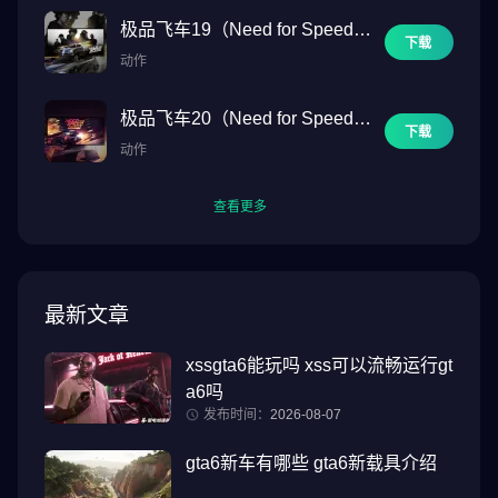
极品飞车19（Need for Speed
下载
™）
动作
极品飞车20（Need for Speed™
下载
Payback）
动作
查看更多
最新文章
xssgta6能玩吗 xss可以流畅运行gt
a6吗
发布时间：
2026-08-07
gta6新车有哪些 gta6新载具介绍