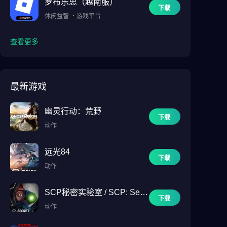
罗布乐思（越南服）
下载
休闲益智
・
游戏平台
查看更多
最新游戏
幽灵行动：荒野
下载
动作
远光84
下载
动作
SCP秘密实验室 / SCP: Secr
下载
et Laboratory
动作