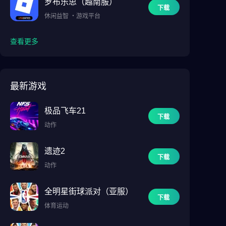
罗布乐思（越南服）
下载
休闲益智
・
游戏平台
查看更多
最新游戏
极品飞车21
下载
动作
遗迹2
下载
动作
全明星街球派对（亚服）
下载
体育运动