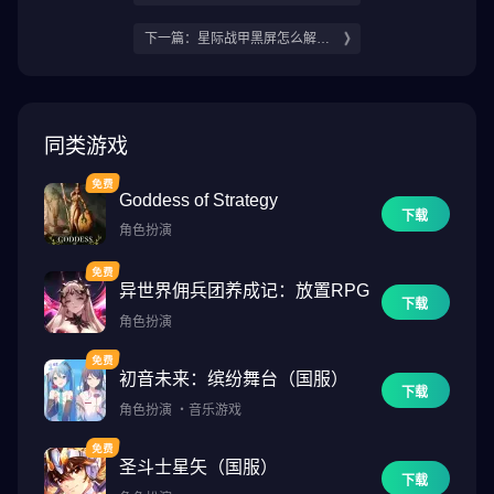
竞速地平线6地图介绍
下一篇：星际战甲黑屏怎么解决
星际战甲报错进不去游戏怎么办
同类游戏
Goddess of Strategy
下载
角色扮演
异世界佣兵团养成记：放置RPG
下载
角色扮演
初音未来：缤纷舞台（国服）
下载
角色扮演
・
音乐游戏
圣斗士星矢（国服）
下载