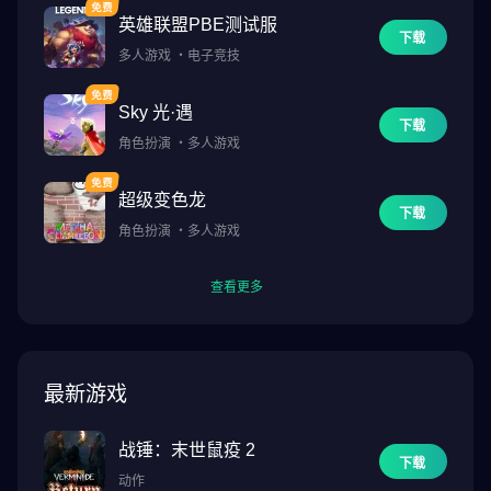
英雄联盟PBE测试服
下载
多人游戏
・
电子竞技
Sky 光·遇
下载
角色扮演
・
多人游戏
超级变色龙
下载
角色扮演
・
多人游戏
查看更多
最新游戏
战锤：末世鼠疫 2
下载
动作