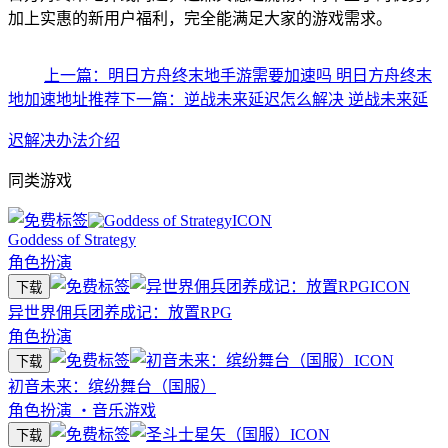
加上实惠的新用户福利，完全能满足大家的游戏需求。
上一篇：明日方舟终末地手游需要加速吗 明日方舟终末
地加速地址推荐
下一篇：逆战未来延迟怎么解决 逆战未来延
迟解决办法介绍
同类游戏
Goddess of Strategy
角色扮演
下载
异世界佣兵团养成记：放置RPG
角色扮演
下载
初音未来：缤纷舞台（国服）
角色扮演
・
音乐游戏
下载