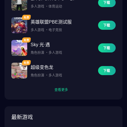
下载
多人游戏
・
体育运动
英雄联盟PBE测试服
下载
多人游戏
・
电子竞技
Sky 光·遇
下载
角色扮演
・
多人游戏
超级变色龙
下载
角色扮演
・
多人游戏
查看更多
最新游戏