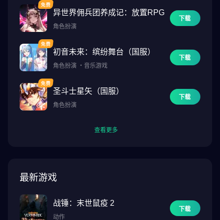
异世界佣兵团养成记：放置RPG
下载
角色扮演
初音未来：缤纷舞台（国服）
下载
角色扮演
・
音乐游戏
圣斗士星矢（国服）
下载
角色扮演
查看更多
最新游戏
战锤：末世鼠疫 2
下载
动作