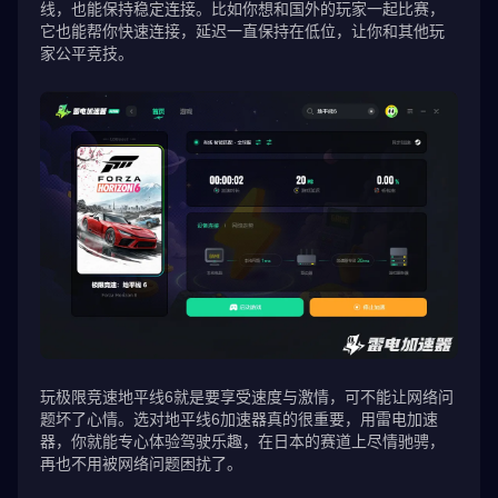
线，也能保持稳定连接。比如你想和国外的玩家一起比赛，
它也能帮你快速连接，延迟一直保持在低位，让你和其他玩
家公平竞技。
玩极限竞速地平线6就是要享受速度与激情，可不能让网络问
题坏了心情。选对地平线6加速器真的很重要，用雷电加速
器，你就能专心体验驾驶乐趣，在日本的赛道上尽情驰骋，
再也不用被网络问题困扰了。