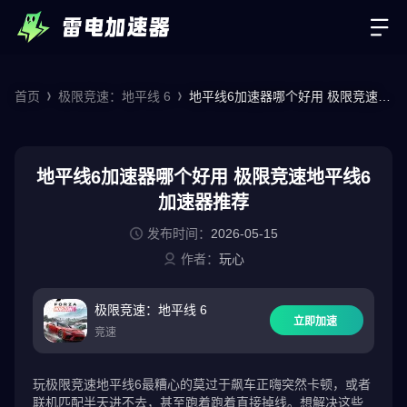
首页
极限竞速：地平线 6
地平线6加速器哪个好用 极限竞速地
平线6加速器推荐
地平线6加速器哪个好用 极限竞速地平线6
加速器推荐
发布时间：
2026-05-15
作者：
玩心
极限竞速：地平线 6
立即加速
竞速
玩极限竞速地平线6最糟心的莫过于飙车正嗨突然卡顿，或者
联机匹配半天进不去，甚至跑着跑着直接掉线。想解决这些