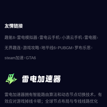
友情链接
趣氪8
雷电模拟器
雷电云手机
小滴云手机
雷电圈
无界趣连
游戏攻略
地平线6
PUBGM
罗布乐思
steam加速
GTA6
雷电加速器拥有智能路由算法和动态节点切换技术，有
效应对游戏掉线卡顿；全球节点布局与专线线路优化