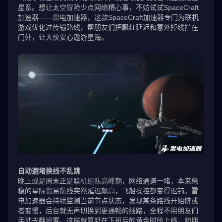
星系。想让太空冒险少点网络糟心事，不妨试试SpaceCraft
加速器——雷电加速器，这款SpaceCraft加速器专门为联机
游戏优化过传输路线，帮朋友们把飘红延迟和意外掉线拦在
门外，让大伙安心遨游星海。
自动避堵换线不乱跳
晚上或是周末正是联机组队高峰期，网络通道一堵，本来稳
稳的星际贸易航线突然延迟飙高，飞船操控都变得迟钝。雷
电加速器会持续监测当前节点状态，发现某条路线开始挤或
者变慢，后台就无声切换到更通畅的线路，全程不用朋友们
手动去翻设置。这样就算赶在下班后的黄金时段上线，和朋