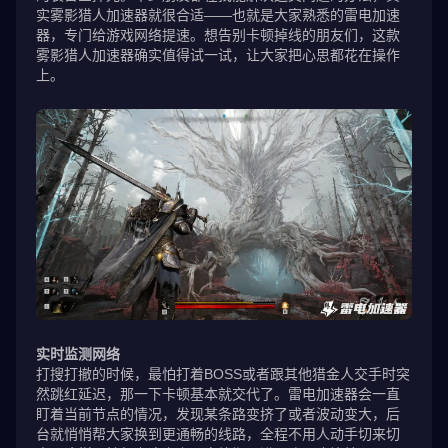
实雾影猎人加速器就很合适——也就是大家熟悉的雷电加速
器，专门给游戏网络提速。想告别卡顿掉线的朋友们，这款
雾影猎人加速器确实值得试一试，让大家把心思都花在操作
上。
实时监测网络
打搜打撤的时候，最怕打着BOSS或者跟其他猎金人交手时突
然跳红延迟，那一下卡顿基本就交代了。雷电加速器会一直
盯着当前节点的情况，发现某条路变挤了或者波动变大，后
台就悄悄帮大家换到更通畅的线路，全程不用人动手切来切