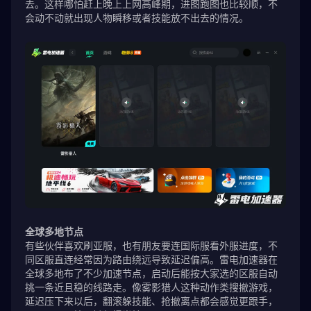
去。这样哪怕赶上晚上上网高峰期，进图跑图也比较顺，不
会动不动就出现人物瞬移或者技能放不出去的情况。
全球多地节点
有些伙伴喜欢刷亚服，也有朋友要连国际服看外服进度，不
同区服直连经常因为路由绕远导致延迟偏高。雷电加速器在
全球多地布了不少加速节点，启动后能按大家选的区服自动
挑一条近且稳的线路走。像雾影猎人这种动作类搜撤游戏，
延迟压下来以后，翻滚躲技能、抢撤离点都会感觉更跟手，