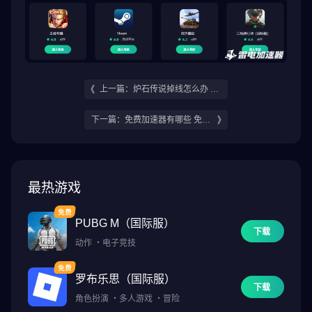
上一篇：炉石传说掉线怎么办 炉
石传说掉线解决方法分享
下一篇：免费加速器有哪些 免费
且好用的加速器推荐
最热游戏
PUBG M（国际服）
下载
动作
・
电子竞技
罗布乐思（国际服）
下载
角色扮演
・
多人游戏
・
冒险