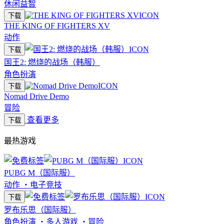
休闲益智
下载
THE KING OF FIGHTERS XV
动作
下载
国王2: 燃烧的战场（韩服）
角色扮演
下载
Nomad Drive Demo
冒险
查看更多
下载
最热游戏
PUBG M（国际服）
动作
・
电子竞技
下载
罗布乐思（国际服）
角色扮演
・
多人游戏
・
冒险