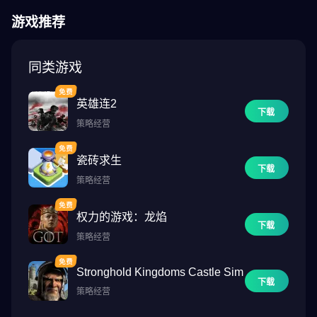
受掌中世界运筹帷幄的超爽感！
游戏推荐
无与伦比的3D高解析度画质，模拟的战争迷雾需要慢慢揭开，快派
出手下斥候，尽情享受探索世界的快感吧！
同类游戏
自由建设，打造专属城市布局
繁荣的城市是文明生存的根基，《万国觉醒》中的城市建筑自由规
英雄连2
划，每位玩家都能摆出独一无二的城市布局。
下载
策略经营
根据文明不同，城中建筑会有完全不同的风格。行走的居民、夜晚
亮起的灯火、时刻在城墙巡逻的士兵……一座经得起时间考验的城
瓷砖求生
市，将是你传奇故事的起点！
下载
策略经营
远征玩法，展现神机妙算
滑动手指，指挥统帅，多兵线作战！
权力的游戏：龙焰
下载
初次执掌文明，不知道如何在战场上调兵遣将？别怕，70个设计各
策略经营
不相同的PVE关卡等你挑战！
用手下统帅搭配最合适的兵种，在远征推演中击败敌人，不仅收获
Stronghold Kingdoms Castle Sim
满满实战经验，更有经验书、资源包、加速道具等各种丰富奖励拿
下载
策略经营
到手软！