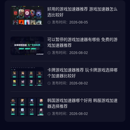
想在地图上来个迂回包抄？还是想据守地形，以弱胜强？亦或直取
敌巢，围魏救赵？ 《万国觉醒》独创的自由行军机制，将给战略天
好用的游戏加速器推荐 游戏加速器怎么
选比较好
赋满满的你一个施展的舞台！
伟大的历史战役中，从没有哪个将领「打完收工」！
发布时间：
2026-08-05
攻城、抢夺资源点、野战中消灭敌军……将领的的出击路线由你决
定，盟友间的增援更能将敌人玩弄于鼓掌之间。
可以暂停的游戏加速器有哪些 免费的游
戏加速器推荐
传奇统帅助玩家称霸世界
发布时间：
2026-08-02
来自世界各国的传奇将领将在《万国觉醒》中一一登场！凯撒、曹
操、贞德……被各国史书铭记歌颂的伟大统帅正等待你的招募！
卡牌游戏加速器推荐 玩卡牌游戏选择哪
每位统帅都根据历史原型，还原人物造型与配音。参考历史功绩专
个加速器比较好
门设计英雄技能，让你仿佛真的成为「良将千员，强兵如云」的文
发布时间：
2026-08-02
明执政官。
英雄创造传奇，还是传奇铸就英雄？快来打造效忠于你的英雄组
合！
韩国游戏加速器哪个好用 韩服游戏加速
器选择推荐
无极缩放，全图局势尽在掌握
发布时间：
2026-08-02
首创无极缩放操作方式，从宏观世界地图、中观的附近局势，再到
微观城建地图，只需两指就能无缝缩放，丝般顺滑的操作手感，享