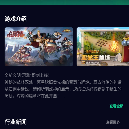
游戏介绍
全新文明“玛雅”即刻上线！
神秘的丛林深处，繁星映照着先祖的智慧与辉煌。亘古流传的神话
从石刻中诉说，请倾听羽蛇神的启示，您的征途必将镌刻于新生的
历法，辉煌的篇章将在此开启！
查看全部
【游戏特色】
行业新闻
查看更多
运筹帷幄，作战策略由你决定