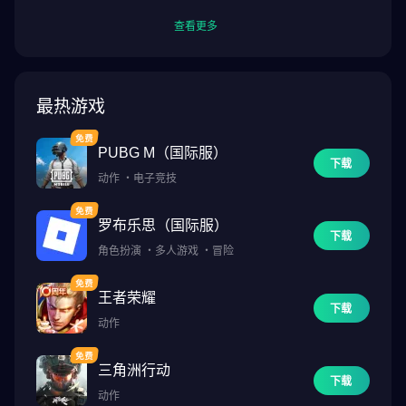
查看更多
最热游戏
PUBG M（国际服）
下载
动作
・
电子竞技
罗布乐思（国际服）
下载
角色扮演
・
多人游戏
・
冒险
王者荣耀
下载
动作
三角洲行动
下载
动作