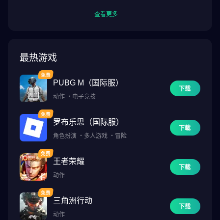
查看更多
最热游戏
PUBG M（国际服）
下载
动作
・
电子竞技
罗布乐思（国际服）
下载
角色扮演
・
多人游戏
・
冒险
王者荣耀
下载
动作
三角洲行动
下载
动作