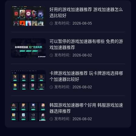
根据你周围的栖息地——森林、沙漠或沼泽——探索各种怪物，独
自进行惊险刺激的狩猎，或与其他猎人组队对抗这些巨型怪物。简
好用的游戏加速器推荐 游戏加速器怎么
选比较好
化的点击式操作和高保真画面，让你无论身在何处都能享受愉悦的
狩猎体验。
发布时间：
2026-08-05
📷 使用 AR 相机观察周围的怪物：
可以暂停的游戏加速器有哪些 免费的游
体验这些标志性怪物在现实世界中现身的感受，体验专属 AR 相机
戏加速器推荐
功能带来的刺激。
发布时间：
2026-08-02
⏱️ 75 秒内完成狩猎：
卡牌游戏加速器推荐 玩卡牌游戏选择哪
你能在 75 秒内完成狩猎吗？掌握武器，打造盔甲套装，磨练技能
个加速器比较好
——利用弱点，充分利用你掌握的一切元素，开启狩猎之旅。
发布时间：
2026-08-02
🔴 即使手机放在口袋里也能标记怪物：
使用 Adventure Sync，你可以在探索城镇时使用彩弹追踪怪物，并
韩国游戏加速器哪个好用 韩服游戏加速
在之后将狩猎带到家门口。在你探索的过程中，即使你没有进行游
器选择推荐
戏，你的随行宠物也能用彩弹标记路过的怪物，让你之后可以再次
发布时间：
2026-08-02
回到它们身边，确保行动永不停止。