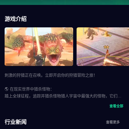
游戏介绍
刺激的狩猎正在召唤。立即开启你的狩猎冒险之旅！
🌎 在现实世界中猎杀怪物：
踏上全球征程，追踪并猎杀怪物猎人宇宙中最强大的怪物，它们将
出现在我们的世界中。打造强大的武器，与其他猎人组队，追踪体
查看全部
型庞大的怪物，并迎战它们。
行业新闻
查看更多
⚔️ 精心改编的逼真狩猎体验，专为移动设备打造：