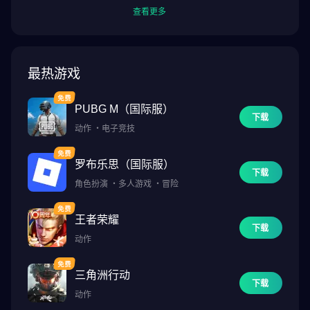
查看更多
最热游戏
PUBG M（国际服）
下载
动作
・
电子竞技
罗布乐思（国际服）
下载
角色扮演
・
多人游戏
・
冒险
王者荣耀
下载
动作
三角洲行动
下载
动作