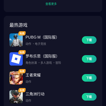
查看更多
们购买。如果您能够在设备上购买此游戏，我们预计它在大多数情
况下都能正常运行。
但是，我们注意到在极少数情况下，用户能够在不受支持的设备上
最热游戏
购买游戏。这种情况可能发生在 Google Play 商店无法正确识别设
备，因此无法阻止购买的情况下。如需了解本游戏支持的芯片组的
PUBG M（国际服）
完整详情，以及经过测试和验证的设备列表，我们建议您访问以下
下载
动作
・
电子竞技
链接：
https://feral.in/hitmanbloodmoney-android-devices
罗布乐思（国际服）
下载
角色扮演
・
多人游戏
・
冒险
===
王者荣耀
下载
支持语言：英语、德语、西班牙语、法语、意大利语、日语、波兰
动作
语、俄语
三角洲行动
===
下载
动作