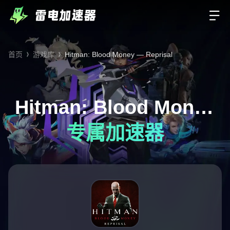
首页
游戏库
Hitman: Blood Money — Reprisal
Hitman: Blood Money
— Reprisal
专属加速器