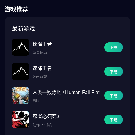
细节决定成败。受《杀手》系列后期作品的启发，本能模式会突出
游戏推荐
显示目标、警卫和关键任务点，以便玩家进行隐秘击杀和快速逃脱
——这正是职业杀手的标志。
最新游戏
领先一步
全新小地图提供实时态势感知，新增的警报功能会在 47 非法侵入或
速降王者
引起怀疑时向玩家发出警告。
下载
体育运动
完全掌控
速降王者
定制触屏操控、连接游戏手柄或使用完整的键盘和鼠标支持。无论
下载
您的游戏风格如何，完全掌控始终触手可及。
休闲益智
===
人类一败涂地 / Human Fall Flat
下载
冒险
《杀手：血钱——报复》需要 Android 12 或更高版本。您的设备需
要 3.9GB 的可用空间，但我们建议至少将可用空间翻倍，以避免初
忍者必须死3
始安装问题。
下载
动作
・
街机
为了避免用户失望，如果用户的设备无法运行游戏，我们会阻止他