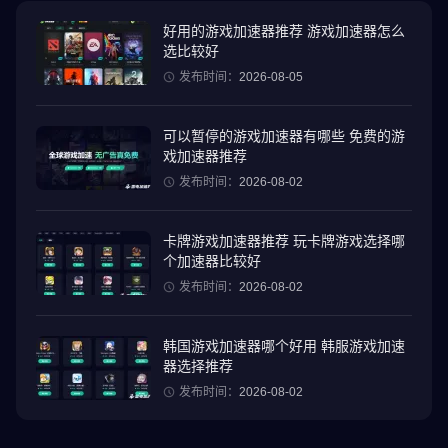
踏上大胆的任务，铲除幕后阴谋的幕后黑手，运用一切可用工具，
好用的游戏加速器推荐 游戏加速器怎么
选比较好
在保持低调的同时完成任务。潜入、处决，然后神不知鬼不觉地逃
脱。
发布时间：
2026-08-05
《报复》借鉴了系列后期作品的玩法改进，巧妙地重新设计了这款
可以暂停的游戏加速器有哪些 免费的游
经典潜行动作游戏——配备完全可定制的触摸屏界面和完整的游戏
戏加速器推荐
手柄支持。
发布时间：
2026-08-02
执行力决定一切
卡牌游戏加速器推荐 玩卡牌游戏选择哪
成为伪装、智慧和即兴发挥的大师。 Blood Money 的沙盒任务提供
个加速器比较好
多种达成目标的方式，鼓励玩家进行实验、发挥创造力并反复体
发布时间：
2026-08-02
验。
终极职业
韩国游戏加速器哪个好用 韩服游戏加速
使用可升级的武器库，发动猛烈攻击。悄无声息、无人目击的击
器选择推荐
杀，或操纵环境制造悲剧性的“事故”。击杀越干净，回报就越丰厚。
发布时间：
2026-08-02
推出本能模式