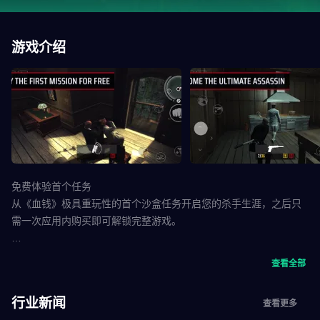
游戏介绍
免费体验首个任务
从《血钱》极具重玩性的首个沙盒任务开启您的杀手生涯，之后只
需一次应用内购买即可解锁完整游戏。
===
查看全部
您是 47 号特工——一位训练有素的杀手，正被竞争对手“The
行业新闻
查看更多
Franchise”盯上。