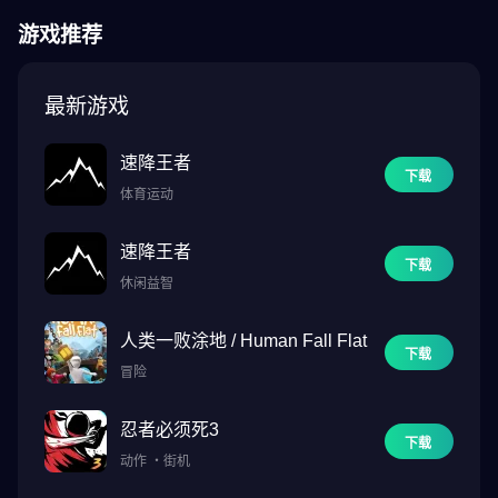
游戏推荐
最新游戏
速降王者
下载
体育运动
速降王者
下载
休闲益智
人类一败涂地 / Human Fall Flat
下载
冒险
忍者必须死3
下载
动作
・
街机