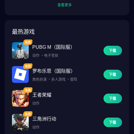
查看更多
最热游戏
PUBG M（国际服）
下载
动作
・
电子竞技
罗布乐思（国际服）
下载
角色扮演
・
多人游戏
・
冒险
王者荣耀
下载
动作
三角洲行动
下载
动作