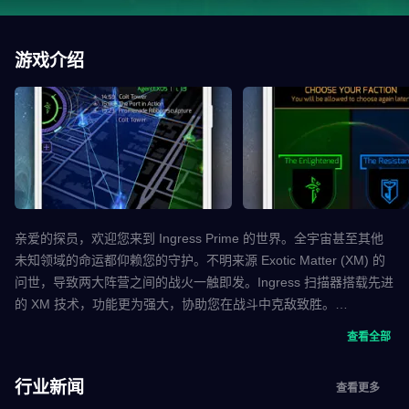
游戏介绍
亲爱的探员，欢迎您来到 Ingress Prime 的世界。全宇宙甚至其他
未知领域的命运都仰赖您的守护。不明来源 Exotic Matter (XM) 的
问世，导致两大阵营之间的战火一触即发。Ingress 扫描器搭载先进
的 XM 技术，功能更为强大，协助您在战斗中克敌致胜。
查看全部
选择阵营
为您所坚信的阵营而战。加入“启蒙军”并驾驭 XM 的神秘力量，共
行业新闻
查看更多
同促进人类的进化并达成终极使命；或与“反抗军”并肩作战齐心守护