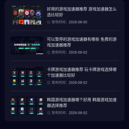
人类，对抗操弄人心的敌对势力。
好用的游戏加速器推荐 游戏加速器怎么
选比较好
现实世界即游戏战场
使用 Ingress 扫描器来探索周遭世界，与极具重要文化价值的公共
发布时间：
2026-08-05
艺术设施、地标和历史遗迹进行互动，藉此收集珍贵的资源。
可以暂停的游戏加速器有哪些 免费的游
为领地而战
戏加速器推荐
通过连接据点并建立控制区域，就能为您的阵营开疆拓土，迎接最
发布时间：
2026-08-02
终胜利。
卡牌游戏加速器推荐 玩卡牌游戏选择哪
协力合作
个加速器比较好
与当地或全球的同阵营探员沟通协调并拟定战略。
发布时间：
2026-08-02
特工必须年满13岁（适用于欧洲经济区以外的居民）；或超过16岁
或超过在特工居住的国家所定须要得他人同意始能处理个人资料之
韩国游戏加速器哪个好用 韩服游戏加速
年龄（适用于欧洲经济区居民）。很遗憾，儿童不可以玩Ingress。
器选择推荐
发布时间：
2026-08-02