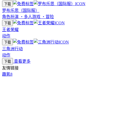
下载
罗布乐思（国际服）
角色扮演
・
多人游戏
・
冒险
下载
王者荣耀
动作
下载
三角洲行动
动作
查看更多
下载
友情链接
趣氪8