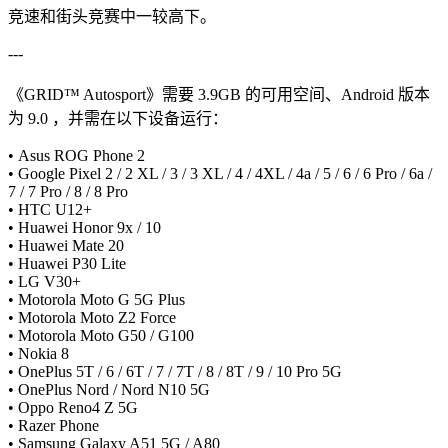
竞速和街头竞赛中一较高下。
---
《GRID™ Autosport》需要 3.9GB 的可用空间、Android 版本
为 9.0 ，并需在以下设备运行：
• Asus ROG Phone 2
• Google Pixel 2 / 2 XL / 3 / 3 XL / 4 / 4XL / 4a / 5 / 6 / 6 Pro / 6a /
7 / 7 Pro / 8 / 8 Pro
• HTC U12+
• Huawei Honor 9x / 10
• Huawei Mate 20
• Huawei P30 Lite
• LG V30+
• Motorola Moto G 5G Plus
• Motorola Moto Z2 Force
• Motorola Moto G50 / G100
• Nokia 8
• OnePlus 5T / 6 / 6T / 7 / 7T / 8 / 8T / 9 / 10 Pro 5G
• OnePlus Nord / Nord N10 5G
• Oppo Reno4 Z 5G
• Razer Phone
• Samsung Galaxy A51 5G / A80