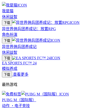
我是猫
休闲益智
下载
异世界佣兵团养成记：放置RPG
角色扮演
下载
异世界佣兵团养成记
休闲益智
下载
EA SPORTS FC™ 24
模拟养成
查看更多
下载
最热游戏
PUBG M（国际服）
动作
・
电子竞技