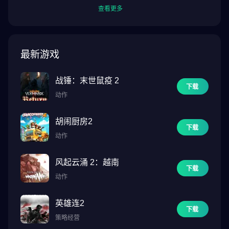
查看更多
数百万孩子已经在这款模拟游戏中畅玩和创作。与好友聊天，探索
新内容，加入一个积极向上、充满创意的社区。游戏持续更新，提
供新鲜内容、道具和惊喜！
最新游戏
🚀 立即下载！
创建你的角色，畅玩、建造、探索，在 PK XD 开启你的冒险之旅
战锤：末世鼠疫 2
——孩子们最爱的角色世界！
下载
动作
更多关于安全和政策的信息：
胡闹厨房2
下载
动作
风起云涌 2：越南
下载
动作
英雄连2
下载
策略经营