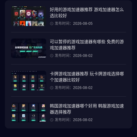
僵尸角色扮演、宇航员、厨师还是网红？由你决定！在这个安全又
刺激的世界中，尽情表达自我，展现你的个性。
好用的游戏加速器推荐 游戏加速器怎么
选比较好
🎮 畅玩迷你游戏和挑战
发布时间：
2026-08-05
角色扮演完成后，是时候和朋友们一起加入刺激的迷你游戏了！从
披萨外卖比赛到障碍挑战等等，PK XD 充满了各种趣味游戏，简单
可以暂停的游戏加速器有哪些 免费的游
易上手，刺激十足。赢取奖励、升级，并解锁酷炫物品！
戏加速器推荐
发布时间：
2026-08-02
🏗️ 打造你的梦想家园
在 PK XD，生活模拟真实呈现！设计和装饰你的完美家园！从海量
卡牌游戏加速器推荐 玩卡牌游戏选择哪
家具、壁纸和互动物品中选择，打造你的专属风格。想要泳池？游
个加速器比较好
戏室？巨型滑梯？应有尽有！你的家，你做主。
发布时间：
2026-08-02
🐾 领养并进化你的宠物
拥有你自己的虚拟宠物！孵化、进化并照顾可爱的小动物，它们会
韩国游戏加速器哪个好用 韩服游戏加速
与你一起成长。组合宠物解锁精彩进化，并发现新的伙伴加入你的
器选择推荐
冒险之旅。
发布时间：
2026-08-02
🛵 驾驶酷炫交通工具