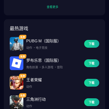
查看更多
最热游戏
PUBG M（国际服）
下载
动作
・
电子竞技
罗布乐思（国际服）
下载
角色扮演
・
多人游戏
・
冒险
王者荣耀
下载
动作
三角洲行动
下载
动作