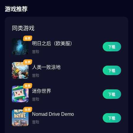
驾驶滑板、滑板车、摩托车等探索世界！选择你的座驾，在开放世
游戏推荐
界中尽情驰骋。
🎉 庆祝特别活动
同类游戏
每个季节都会给我们的世界带来新的惊喜！用主题小游戏和限时冒
险来庆祝万圣节、圣诞节、复活节和其他特别时刻。使用特殊物品
明日之后（欧美服）
和服装定制你的角色！
下载
冒险
🌍 安全的玩乐场所
人类一败涂地
我们非常重视孩子们的安全。PK XD 是一个安全、适合家庭的平
下载
台，在这里，创造力和想象力至关重要。我们的平台遵守隐私法，
冒险
并提供各种工具，确保体验安全可靠。
迷你世界
下载
💡 打造你的专属游戏
冒险
想制作自己的迷你游戏吗？在 PK XD，你不仅可以创建角色，还可
以创造专属体验！设计游乐园、运动场馆，或任何你能想象到的场
Nomad Drive Demo
景。与社区分享，成为游戏创造者！
下载
冒险
📱 加入全球社区