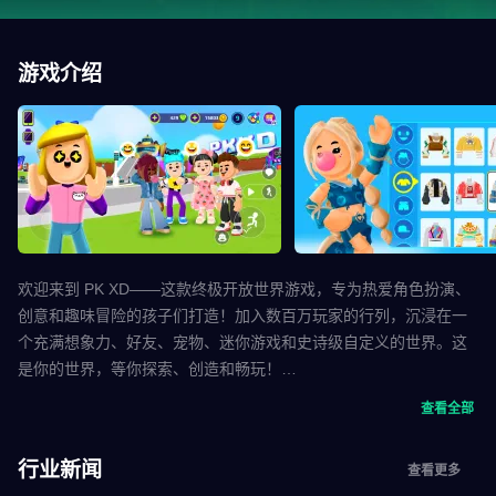
游戏介绍
欢迎来到 PK XD——这款终极开放世界游戏，专为热爱角色扮演、
创意和趣味冒险的孩子们打造！加入数百万玩家的行列，沉浸在一
个充满想象力、好友、宠物、迷你游戏和史诗级自定义的世界。这
是你的世界，等你探索、创造和畅玩！
查看全部
🌟 创建你的角色扮演
想成为谁就成为谁！在 PK XD 中，你可以设计你独一无二的角色扮
行业新闻
查看更多
演，包括炫酷的服装、色彩缤纷的发型、翅膀、盔甲等等。想成为