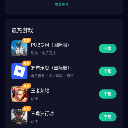
查看更多
最热游戏
PUBG M（国际服）
下载
动作
・
电子竞技
罗布乐思（国际服）
下载
角色扮演
・
多人游戏
・
冒险
王者荣耀
下载
动作
三角洲行动
下载
动作