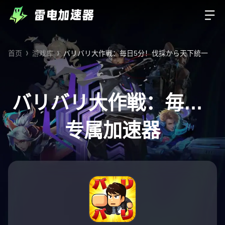
首页
游戏库
バリバリ大作戦：毎日5分！伐採から天下統一
バリバリ大作戦：毎日5
分！伐採から天下統一
专属加速器