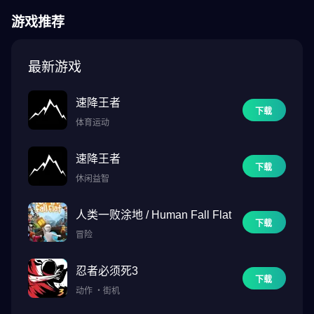
建造你自己的城堡，丰富你的人民！砍树、盖房子、收小麦、做肉
游戏推荐
包子……一键获取资源！
◆趣味联盟系统
最新游戏
结盟就像交酒友一样简单！与好友聚会，享受社交游戏，攻克大地
图城堡，攻占洛阳！
速降王者
让我们都成为这个动荡世界的冠军！
下载
体育运动
[跟着我们]
速降王者
推特：https://x.com/Baribarijp
下载
不和谐：https://discord.gg/ZVSFZYdGSW
休闲益智
人类一败涂地 / Human Fall Flat
下载
冒险
忍者必须死3
下载
动作
・
街机