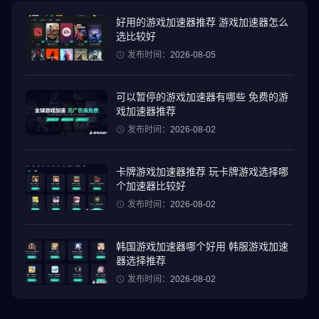
【带薪假期礼包-立即预约发布】
预购奖励详情：【超级工薪族】服装1、400金币、1星4武将碎片、
好用的游戏加速器推荐 游戏加速器怎么
选比较好
5星5武将碎片、随机碎片100个、实用宝箱15个、R宝箱5个、稀有
宝箱1个、古剑灵*5
发布时间：
2026-08-05
【游戏魅力】
可以暂停的游戏加速器有哪些 免费的游
◆企业奴隶的逆转！
戏加速器推荐
异世界三国演义公司奴隶变身主人！一指指挥名将，打败令人不快
发布时间：
2026-08-02
的boss！
卡牌游戏加速器推荐 玩卡牌游戏选择哪
◆一定会让你发笑的角色！
个加速器比较好
从关羽到诸葛亮到织田信长……超级名人都将成为你的部下！用“不
发布时间：
2026-08-02
加班”的口号来管理你的下属！
◆别管它！随意玩吧！
韩国游戏加速器哪个好用 韩服游戏加速
没有复杂的操作！每天5分钟组队，享受100人实时对战。即使在通
器选择推荐
勤途中，也能用一只手展现神奇的指挥力！
发布时间：
2026-08-02
◆资源采集简单