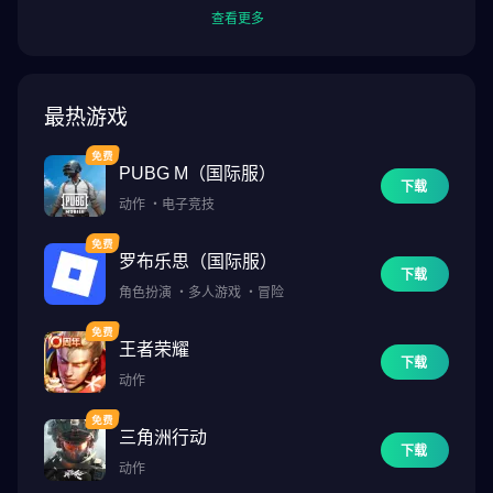
查看更多
片上需要
■ [取消授权的方法]
最热游戏
[Android 6.0 以上]
- 透过各权限取消：设定＞应用程式＞更多（设定及控制）＞应用程
PUBG M（国际服）
式设定＞权限＞选择该权限＞选择授予权限或取消授予权限
下载
动作
・
电子竞技
- 透过各应用程式取消：设定＞应用程式＞选择该应用程式＞权限＞
选择授予权限或取消授予权限
罗布乐思（国际服）
下载
[Android 6.0以下]：升级操作系统后，取消存取权限或删除APP
角色扮演
・
多人游戏
・
冒险
※ APP可能无法提供单项同意功能，可使用上述办法取消存取权
限。
王者荣耀
下载
动作
*官方网站: https://www.zenonia.com.tw/
*Com2uS 1:1客服: https://customer.withhive.com/com2us
三角洲行动
下载
动作