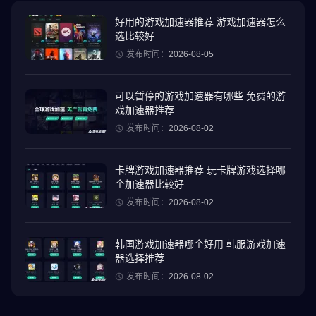
看腻了写实风格MMO吗？
享受UE引擎的卡通渲染带来的广阔自然环境和独特品质的视觉飨宴
好用的游戏加速器推荐 游戏加速器怎么
选比较好
■ 24小时游戏GM，游戏中与您做伴 ■
发布时间：
2026-08-05
在游戏世界里成为你真正的朋友！
透过有趣的活动，我们在游戏里等待着你，一起创造美好回忆！
可以暂停的游戏加速器有哪些 免费的游
戏加速器推荐
■ 王者之争的终极战场，攻城战 ■
发布时间：
2026-08-02
超越骑士团间的竞争，迎接真正的王座争夺战！
攻城战将决定谁能统治城堡，享受无上的荣耀与奖励。
卡牌游戏加速器推荐 玩卡牌游戏选择哪
集结你的骑士团，击溃敌军，将城堡收入麾下，成为无可撼动的城
个加速器比较好
主！
发布时间：
2026-08-02
■ 赌上名誉的大型战争，伺服器袭击战 ■
超越你此前体验过的战斗！
韩国游戏加速器哪个好用 韩服游戏加速
赌上伺服器之间的荣誉，参与伺服器袭击战。
器选择推荐
捍卫你的世界，征服对手的世界，并抢劫他们的资源。
发布时间：
2026-08-02
■ 可在PC和手机多平台游玩 ■