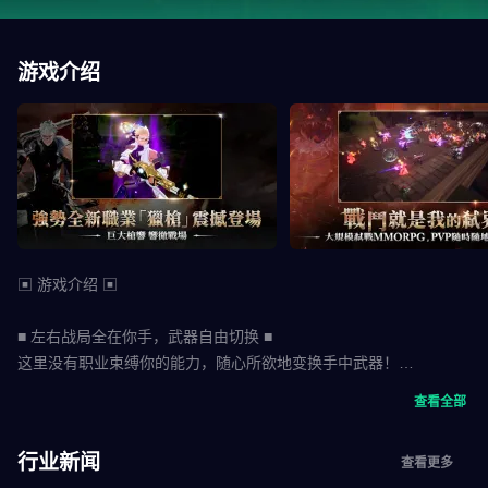
游戏介绍
▣ 游戏介绍 ▣
■ 左右战局全在你手，武器自由切换 ■
这里没有职业束缚你的能力，随心所欲地变换手中武器！
昨日是弓手、今日是法师、明日玩战士！
查看全部
打造出专属游戏风格，体验多样化战斗乐趣
行业新闻
查看更多
■ UE引擎打造独特视觉体验，超高品质卡通渲染技术 ■