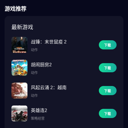
随时随地，24小时不间断的战争世界。
游戏推荐
不受地点限制，尽情探索大陆。
本游戏依中华民国游戏软体分级管理办法分类为：辅12级。
最新游戏
本游戏部分情节涉及暴力、不当言语、反社会性。
本游戏为免费使用，游戏内另提供购买虚拟游戏币、物品等付费服
战锤：末世鼠疫 2
务。
下载
动作
请注意游戏时间，避免沉迷，游戏虚拟情节请勿模仿。
- 使用条款: https://terms.withhive.com/terms/policy/view/M700/T1
胡闹厨房2
- 隐私政策: https://terms.withhive.com/terms/policy/view/M700/T3
下载
※本游戏为免费使用，游戏内另提供购买虚拟游戏币，物品等付费
动作
服务。
风起云涌 2：越南
下载
■ 装置资讯
动作
- 最低规格：Android 10以上系统
・ RAM 4GB
英雄连2
下载
策略经营
■ [必要存取权限]
照片／媒体／档案储存：游戏执行档案以及影像储存、照片以及影