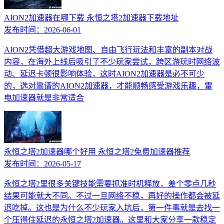
AION2加速器在哪下载 永恒之塔2加速器下载地址
发布时间：
2026-06-01
AION2凭借超大游戏地图、自由飞行玩法和丰富的副本对战
内容，在海外上线后吸引了不少玩家尝试，跨区游玩时网络波
动、延迟卡顿很影响体验，这时AION2加速器是必不可少
的，选对靠谱的AION2加速器，才能顺畅感受游戏乐趣，雷
电加速器就是非常适合
永恒之塔2加速器哪个好用 永恒之塔2免费加速器推荐
发布时间：
2026-05-17
永恒之塔2里很多关键技能需要抓准时机释放，差个零点几秒
结果可能就大不同。不过一旦网络不稳，再好的操作都会被延
迟吃掉。这也是为什么不少玩家入坑后，第一件事就是去找一
个压得住延迟的永恒之塔2加速器。这里和大家分享一款稳定