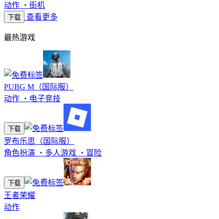
动作
・
街机
查看更多
下载
最热游戏
PUBG M（国际服）
动作
・
电子竞技
下载
罗布乐思（国际服）
角色扮演
・
多人游戏
・
冒险
下载
王者荣耀
动作