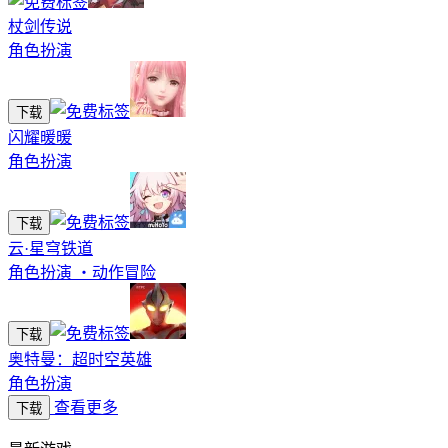
杖剑传说
角色扮演
下载
闪耀暖暖
角色扮演
下载
云·星穹铁道
角色扮演
・
动作冒险
下载
奥特曼：超时空英雄
角色扮演
查看更多
下载