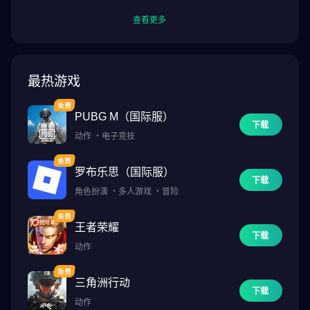
查看更多
最热游戏
PUBG M（国际服）
下载
动作
・
电子竞技
罗布乐思（国际服）
下载
角色扮演
・
多人游戏
・
冒险
王者荣耀
下载
动作
三角洲行动
下载
动作