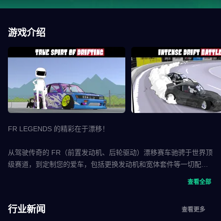
游戏介绍
FR LEGENDS 的精彩在于漂移！
从驾驶传奇的 FR（前置发动机、后轮驱动）漂移赛车驰骋于世界顶
级赛道，到定制您的爱车，包括更换发动机和宽体套件等一切配
置。
查看全部
这款手机游戏首次允许玩家与 AI 车手进行双人漂移对决，并采用基
行业新闻
查看更多
于真实赛事评分规则的独特评分系统。