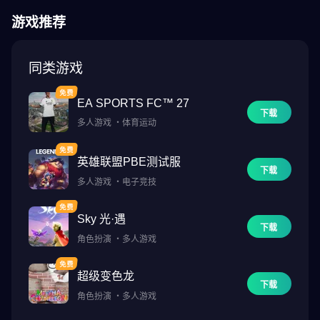
游戏推荐
同类游戏
EA SPORTS FC™ 27
下载
多人游戏
・
体育运动
英雄联盟PBE测试服
下载
多人游戏
・
电子竞技
Sky 光·遇
下载
角色扮演
・
多人游戏
超级变色龙
下载
角色扮演
・
多人游戏