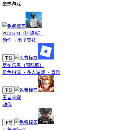
最热游戏
PUBG M（国际服）
动作
・
电子竞技
下载
罗布乐思（国际服）
角色扮演
・
多人游戏
・
冒险
下载
王者荣耀
动作
下载
三角洲行动