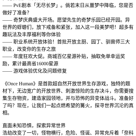
—— PvE剧本「无尽长梦」。倘若末日从噩梦中降临，您是否
做好了准备？
—— 奇梦庆典盛大开场。愿望先生的奇梦乐园已经开园。异
世界的蜉蝣们，放下戒备和紧张，加入这一段美梦吧！超多有
趣玩法及丰厚福利等你体验
—— 职业系统开放体验！首批开放主厨、园丁、驯兽师三大
职业，改变你的生存之旅
—— 年度狂欢大促。商城百亿星源补贴，抽取免单幸运奖
励，累计最高省16000星源
—— 游戏体验优化及问题修复
《Once Human》是首款超自然开放世界生存游戏，独特的题
材下，无边宽广的开放世界、刺激惊险的生存决斗，你需要搜
集生存物资，建造家园领地，并与恐怖的异变体战斗。准备好
了吗？现在，让我们一起点燃希望的篝火，探寻世界沉沦的真
相。
直面未知恐惧，探索异常世界
浩劫改变了一切，怪物横行，危险、怪​​诞、异常充斥着「奈科