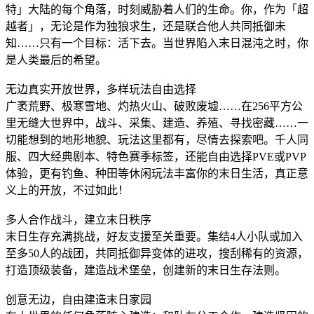
特」大陆的每个角落，时刻威胁着人们的生命。你，作为「超
越者」，无论是作为独狼求生，还是联合他人共同抵御未
知……只有一个目标：活下去。当世界陷入末日混沌之时，你
是人类最后的希望。
无边真实开放世界，多样玩法自由选择
广袤荒野、极寒雪地、灼热火山、破败废墟……在256平方公
里无缝大世界中，战斗、采集、建造、养殖、寻找密藏……一
切能想到的地形地貌、玩法这里都有，尽情去探索吧。千人同
服、四大经典剧本、特色赛季标签，还能自由选择PVE或PVP
体验，更有钓鱼、种田等休闲玩法丰富你的末日生活，真正意
义上的开放，不过如此！
多人合作战斗，建立末日秩序
末日生存充满挑战，好友支援至关重要。集结4人小队或加入
至多50人的战团，共同抵御异变体的进攻，搜刮稀有的资源，
打造顶级装备，建造战术堡垒，创建新的末日生存法则。
创意无边，自由建造末日家园