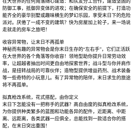
在大世界的任何角落随心建造：和队友分工合作，建造坚固的
防御工事，抵御异变体的进攻；在确保安全的前提下，打造功
能齐全的豪华别墅或趣味横生的梦幻乐园，享受末日下的危险
派对。厌倦了一成不变的建筑？快为房屋加上轮子，来一场说
走就走的房车之旅吧！
收容异常物，让末日不再孤单
神秘而有趣的异常物会是你末日生存的“左右手”，它们正活跃
在大世界的各个角落等你收容！领地型助你提升日常劳动效
率，让超越者抽出时间更自由地探索世界；战斗型与你并肩作
战，是扭转战局的可靠伙伴；造物型提供增益药剂、战术装备
等一些奇特的小玩意儿。有了异常物的陪伴，末日求生的旅途
将不再孤单。
拟真枪改系统，花式搭配，由你定义
末日下怎能没有一把称手的武器？高自由度的拟真枪改系统，
为你提供种类繁多的蓝图和功能各异的配件，近距离、中距
离、远距离，各类武器一应俱全，总能找到一款适合你的搭
配，在末日突出重围！