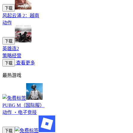
下载
风起云涌 2：越南
动作
下载
英雄连2
策略经营
查看更多
下载
最热游戏
PUBG M（国际服）
动作
・
电子竞技
下载