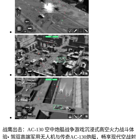
战鹰出击：AC-130 空中炮艇战争游戏沉浸式高空火力战斗体
验• 驾驭高端军用无人机与传奇AC-130炮艇，畅享现代空战射