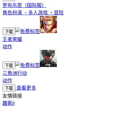
罗布乐思（国际服）
角色扮演
・
多人游戏
・
冒险
下载
王者荣耀
动作
下载
三角洲行动
动作
查看更多
下载
友情链接
趣氪8