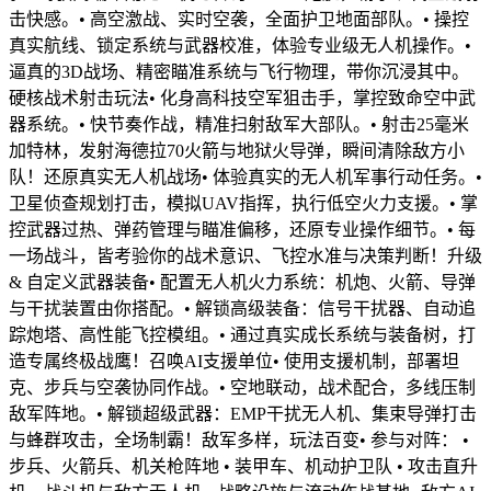
击快感。• 高空激战、实时空袭，全面护卫地面部队。• 操控
真实航线、锁定系统与武器校准，体验专业级无人机操作。•
逼真的3D战场、精密瞄准系统与飞行物理，带你沉浸其中。
硬核战术射击玩法• 化身高科技空军狙击手，掌控致命空中武
器系统。• 快节奏作战，精准扫射敌军大部队。• 射击25毫米
加特林，发射海德拉70火箭与地狱火导弹，瞬间清除敌方小
队！还原真实无人机战场• 体验真实的无人机军事行动任务。•
卫星侦查规划打击，模拟UAV指挥，执行低空火力支援。• 掌
控武器过热、弹药管理与瞄准偏移，还原专业操作细节。• 每
一场战斗，皆考验你的战术意识、飞控水准与决策判断！升级
& 自定义武器装备• 配置无人机火力系统：机炮、火箭、导弹
与干扰装置由你搭配。• 解锁高级装备：信号干扰器、自动追
踪炮塔、高性能飞控模组。• 通过真实成长系统与装备树，打
造专属终极战鹰！召唤AI支援单位• 使用支援机制，部署坦
克、步兵与空袭协同作战。• 空地联动，战术配合，多线压制
敌军阵地。• 解锁超级武器：EMP干扰无人机、集束导弹打击
与蜂群攻击，全场制霸！敌军多样，玩法百变• 参与对阵： •
步兵、火箭兵、机关枪阵地 • 装甲车、机动护卫队 • 攻击直升