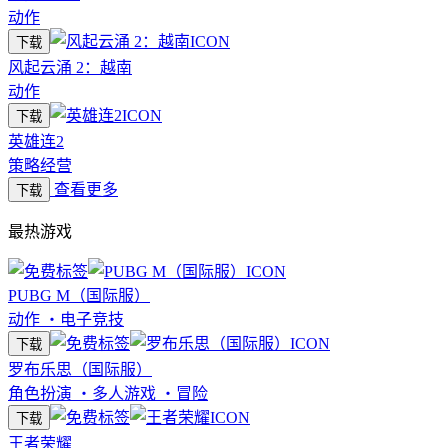
动作
下载
风起云涌 2：越南
动作
下载
英雄连2
策略经营
查看更多
下载
最热游戏
PUBG M（国际服）
动作
・
电子竞技
下载
罗布乐思（国际服）
角色扮演
・
多人游戏
・
冒险
下载
王者荣耀