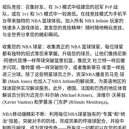
组队竞技：召集好友，在 3v3 模式中组建您的冠军 PvP 战
队，或在 1v1 和 5v5 模式中一较高低。在线竞技模式为手机平
台带来独特的 NBA 篮球体验。加入所有 NBA Infinite 玩家的
快速多人游戏体验，激发您的竞技精神！随时随地畅玩竞技，
与全世界分享您的精彩瞬间。
收集您的 NBA 球星：收集真正的 NBA 篮球球星，每位球星
都有独特的招式等您来掌握。升级您的球员，让他们像扬尼斯
·阿德托昆博一样带球突破篮筐扣篮，像凯文·杜兰特一样后撤
步闪现，像特雷·杨一样突破防守，或者像斯蒂芬·库里一样投
进三分球。除了这些明星球员之外，资深NBA播音员马克·琼
斯 (Mark Jones) 也加入了NBA Infinite的解说席，为英语地区的
球迷提供实况解说服务。此外，德国、法国和巴西的地区体育
解说员分别为迈克尔·科尔纳 (Michael Körner)、泽维尔·沃蒂翁
(Xavier Vaution) 和罗慕洛·门东萨 (Rômulo Mendonça)。
NBA移动端精彩不断：利用每位NBA球星独有的“专属”和“统
治”技能，突破对手的防线，完成完美的传接球配合，并投中
制胜压哨球，成为篮球传奇——所有这一切都可以在您的手机