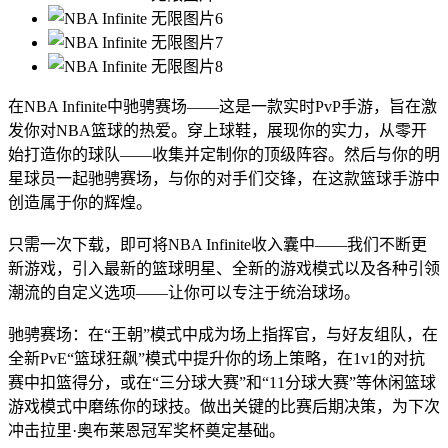
在NBA Infinite中驰骋赛场——这是一款实时PvP手游，旨在激
发你对NBA篮球的热爱。穿上球鞋，展现你的实力，从零开
始打造你的球队——收集并定制你的顶级阵容。然后与你的明
星球员一起驰骋赛场，与你的对手们交锋，在这款篮球手游中
创造属于你的辉煌。
只需一次下载，即可将NBA Infinite收入囊中——我们不断更
新游戏，引入最新的篮球明星、全新的游戏模式以及各种引领
潮流的自定义选项——让你可以专注于统治球场。
驰骋赛场：在“王朝”模式中成为场上指挥官，与好友组队，在
全新PvE“篮球狂飙”模式中提升你的场上策略，在1v1的对抗
赛中扣篮得分，或在“三分球大赛”和“11分球大赛”等休闲篮球
游戏模式中磨练你的球技。做出关键的比赛后期决策，为下次
冲击拉里·奥布莱恩冠军奖杯奠定基础。