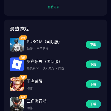
查看更多
最热游戏
PUBG M（国际服）
下载
动作
・
电子竞技
罗布乐思（国际服）
下载
角色扮演
・
多人游戏
・
冒险
王者荣耀
下载
动作
三角洲行动
下载
动作