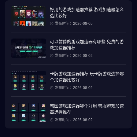
尼、迈凯伦等超150款车辆等你体验，同时，赛车获得即“毕业”，不
升阶、不升星，拒绝赛车数值深度养成。赛车手还可以通过外形改
好用的游戏加速器推荐 游戏加速器怎么
选比较好
装打造自己的专属座驾，通过调校系统让爱车在性能和操控上达到
最佳状态，引擎滚烫，即刻出发！够多车，才够极品！ 【UGC玩法
发布时间：
2026-08-05
赛道由你定义】 超高自由度的UGC地图编辑器让赛车手们可以随心
编辑各种关卡，一切皆有可能！多载具切换带来“上天入地”的刺激体
可以暂停的游戏加速器有哪些 免费的游
验，同时还有33人同屏互动的多人模式等你来探索，呼朋唤友，乐
戏加速器推荐
趣加倍！够脑洞，才够极品！ 官方网站：nfsm.qq.com 官方微博：
发布时间：
2026-08-02
@极品飞车集结 微信公众号：极品飞车：集结 B站动态：极品飞车
集结 官方抖音：极品飞车：集结
卡牌游戏加速器推荐 玩卡牌游戏选择哪
个加速器比较好
发布时间：
2026-08-02
韩国游戏加速器哪个好用 韩服游戏加速
器选择推荐
发布时间：
2026-08-02