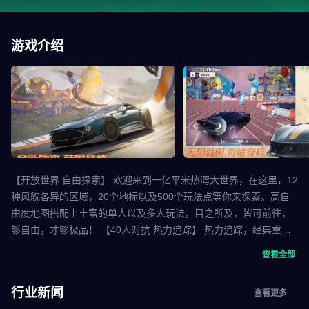
游戏介绍
【开放世界 自由探索】 欢迎来到一亿平米热湾大世界，在这里，12
种风貌各异的区域，20个地标以及500个玩法点等你来探索。高自
由度地图搭配上丰富的单人以及多人玩法，目之所及，皆可前往，
够自由，才够极品！ 【40人对抗 热力追踪】 热力追踪，经典重
塑。在这里，你可以成为赛车手，在没有限制的比赛中极速狂飙赢
查看全部
取热度，成为“热力公敌”；也可以扮演追击队，驾驶直升机全城搜
索，追逐车手扣押车辆，成为街头制裁者，够刺激，才够极品！
行业新闻
查看更多
【豪车云集 街头爆改】 来自全球30多个车企授权，法拉利、兰博基