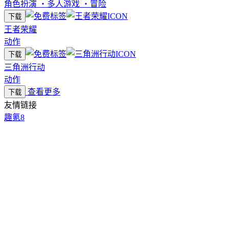
角色扮演
・
多人游戏
・
冒险
下载
王者荣耀
动作
下载
三角洲行动
动作
查看更多
下载
友情链接
趣氪8