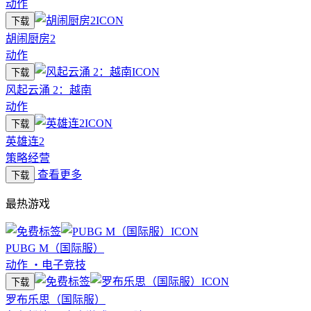
动作
下载
胡闹厨房2
动作
下载
风起云涌 2：越南
动作
下载
英雄连2
策略经营
查看更多
下载
最热游戏
PUBG M（国际服）
动作
・
电子竞技
下载
罗布乐思（国际服）