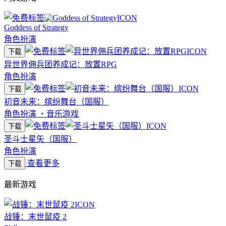
Goddess of Strategy
角色扮演
下载
异世界佣兵团养成记：放置RPG
角色扮演
下载
初音未来：缤纷舞台（国服）
角色扮演
・
音乐游戏
下载
圣斗士星矢（国服）
角色扮演
查看更多
下载
最新游戏
战锤：末世鼠疫 2