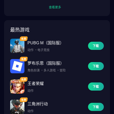
查看更多
最热游戏
PUBG M（国际服）
下载
动作
・
电子竞技
罗布乐思（国际服）
下载
角色扮演
・
多人游戏
・
冒险
王者荣耀
下载
动作
三角洲行动
下载
动作