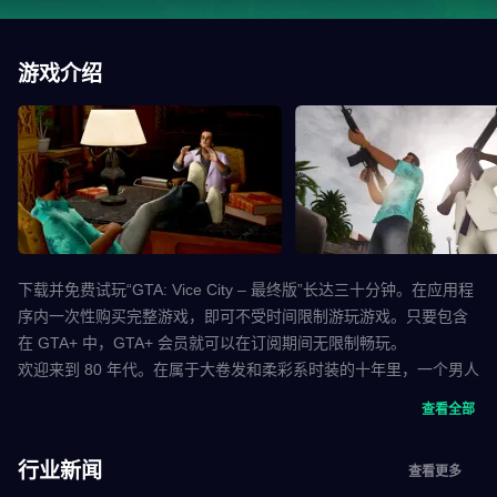
游戏介绍
下载并免费试玩“GTA: Vice City – 最终版”长达三十分钟。在应用程
序内一次性购买完整游戏，即可不受时间限制游玩游戏。只要包含
在 GTA+ 中，GTA+ 会员就可以在订阅期间无限制畅玩。
欢迎来到 80 年代。在属于大卷发和柔彩系时装的十年里，一个男人
白手起家，登上犯罪之王的宝座。本款 Grand Theft Auto 继续讲述
查看全部
汤米·维尔切蒂的传说，带您领略灯红酒绿的热带都会，在背叛与复
仇之间争名夺利、纸醉金迷。
行业新闻
查看更多
Rockstar Games, Inc. 622 Broadway, New York, NY, 10012。©