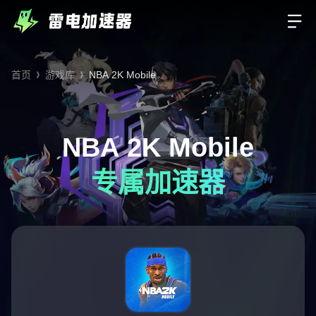
首页
游戏库
NBA 2K Mobile
NBA 2K Mobile
专属加速器