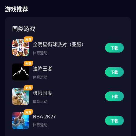
游戏推荐
▶ 收集你最喜爱的 NBA 球员 ◀
你的球队里篮球明星够吗？收集球员卡，用来自各个篮球时代的传
同类游戏
奇人物组建自己的明星阵容。
全明星街球派对（亚服）
▶ 自定义你的球员 ◀
下载
体育运动
在与队友一起上场之前，使用月度收藏的新装备装扮你的自创球
速降王者
员，展现自己特立独行的风格。
下载
将自己的个人风格加入球队的球衣、徽标和球场设计中，让NBA 2K
体育运动
Mobile体验更上一层楼。
为自己的自创球员配饰最新的装备，在球场上打出时尚风格。
极限国度
下载
无论是喜欢哪种打法，你都能在此释放自己的无限潜力，成为篮坛
体育运动
传奇。
NBA 2K27
▶ 登上 NBA 排行榜 ◀
下载
体育运动
在NBA冠军和联赛排行榜上奋勇攀登，在在线世界中铭刻自己的篮