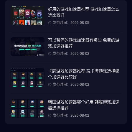
● 深受数百万玩家喜爱的游戏机制！玩三消游戏，装饰花园，同时
体验精彩剧情！
好用的游戏加速器推荐 游戏加速器怎么
选比较好
● 超过 16000 个令人爱不释手的关卡，另有爆炸加速道具、实用增
强道具和酷炫的关卡元素。
发布时间：
2026-08-05
● 精彩活动！踏上精彩的探险之旅，在各式各样的挑战中与其他玩
家比拼，赢取丰厚奖品！
可以暂停的游戏加速器有哪些 免费的游
● 独一无二的花园区域，布局独特，从喷泉景观到岛屿景观。
戏加速器推荐
● 许多个性独特的角色：认识奥斯汀的朋友和邻居！
发布时间：
2026-08-02
● 可爱的宠物将成为你忠实的伙伴！
卡牌游戏加速器推荐 玩卡牌游戏选择哪
在游戏社区中结交新朋友！
个加速器比较好
发布时间：
2026-08-02
《梦幻花园》是免费游戏，但部分游戏内物品可以用真钱购买。
无需 Wi-Fi 或互联网连接即可玩游戏。
韩国游戏加速器哪个好用 韩服游戏加速
*参加比赛以及玩附加内容需连接网络。
器选择推荐
发布时间：
2026-08-02