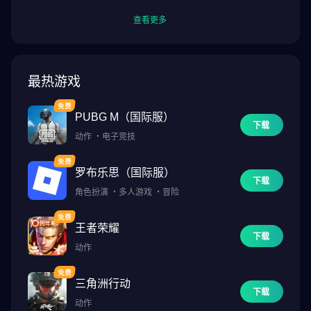
查看更多
最热游戏
PUBG M（国际服）
下载
动作
・
电子竞技
罗布乐思（国际服）
下载
角色扮演
・
多人游戏
・
冒险
王者荣耀
下载
动作
三角洲行动
下载
动作