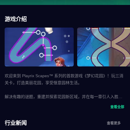
游戏介绍
欢迎来到 Playrix Scapes™ 系列的首款游戏《梦幻花园》！玩三消
关卡，打造美丽花园，享受惬意园林生活。
解决有趣的谜题，重建并探索花园新区域，并在每一章引人入胜的
剧情中结识新朋友。管家奥斯汀已准备好欢迎你走进一个精彩纷呈
查看全部
的冒险世界！
行业新闻
查看更多
游戏特色：