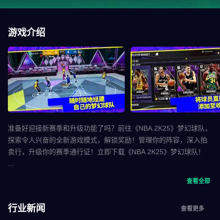
游戏介绍
准备好迎接新赛季和升级功能了吗？前往《NBA 2K25》梦幻球队，
探索令人兴奋的全新游戏模式，解锁奖励！管理你的阵容，深入拍
卖行，升级你的赛季通行证！立即下载《NBA 2K25》梦幻球队！
《NBA 2K24》梦幻球队将你最爱的NBA主机体验带到移动端，让你
查看全部
能够从各个时代收集并组建梦之队！免费畅玩，或关联你的
PlayStation或Xbox账户，体验无缝跨平台同步进程！无论你是只是
行业新闻
查看更多
玩玩，还是收藏家，还是竞技玩家，《NBA 2K24》梦幻球队都能带