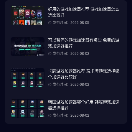
来沉浸式体验，让你欲罢不能！
好用的游戏加速器推荐 游戏加速器怎么
选比较好
在在线三威胁：合作、称霸赛、关键时刻等多种模式中挑战你的技
能！赢取奖励，在无限赛中与顶尖玩家一较高下，或者在限时赛和
发布时间：
2026-08-05
其他球员轮换游戏模式中接受独特挑战！每种模式都带来全新机
会，助你打造冠军级阵容！
可以暂停的游戏加速器有哪些 免费的游
戏加速器推荐
深度体验工资帽模式，在这个模式中，策略性阵容构建是重中之
发布时间：
2026-08-02
重！或者，探索球员市场，从开始就致力于打造完美阵容。每周挑
战、表演赛和赛季更新，确保总有新目标等你来征服！
卡牌游戏加速器推荐 玩卡牌游戏选择哪
个加速器比较好
而《NBA 2K24》将在2025年12月停运，现在是进入《NBA 2K25》
发布时间：
2026-08-02
梦幻球队，体验最新功能和更新的最佳时机。
---
韩国游戏加速器哪个好用 韩服游戏加速
器选择推荐
使用你的Xbox或PlayStation账户进行验证，开启移动端和主机之间
发布时间：
2026-08-02
的跨平台进程同步——随时随地畅玩、提升进度，享受游戏内容！