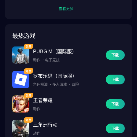
查看更多
最热游戏
PUBG M（国际服）
下载
动作
・
电子竞技
罗布乐思（国际服）
下载
角色扮演
・
多人游戏
・
冒险
王者荣耀
下载
动作
三角洲行动
下载
动作