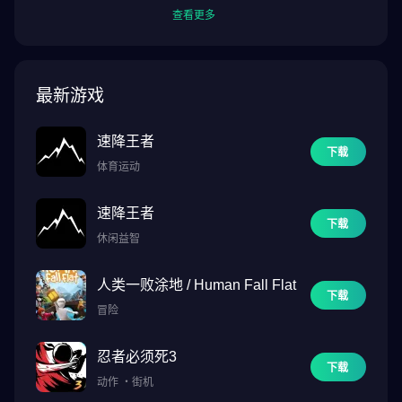
查看更多
最新游戏
速降王者
下载
体育运动
速降王者
下载
休闲益智
人类一败涂地 / Human Fall Flat
下载
冒险
忍者必须死3
下载
动作
・
街机