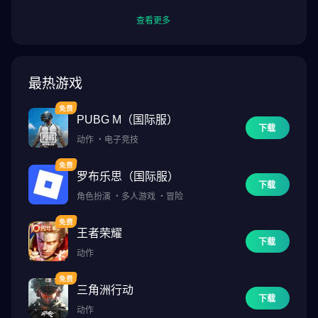
查看更多
最热游戏
PUBG M（国际服）
下载
动作
・
电子竞技
罗布乐思（国际服）
下载
角色扮演
・
多人游戏
・
冒险
王者荣耀
下载
动作
三角洲行动
下载
动作