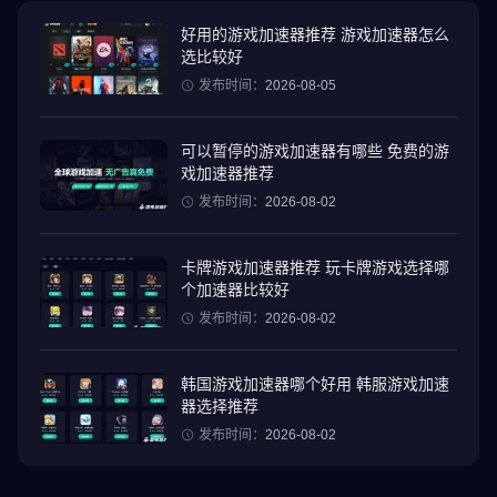
的产品。
好用的游戏加速器推荐 游戏加速器怎么
选比较好
升级列车很方便，因为升级后的列车组在完成合同时更强大，可以
节省很多时间！你知道有稀有列车类别吗？列车越罕见，牵引力就
发布时间：
2026-08-05
越高，不要忘记这一点。改变规则也从来没有如此容易。
可以暂停的游戏加速器有哪些 免费的游
TrainStation 2 特色：
戏加速器推荐
▶ 拥有铁路运输史上最受欢迎的列车
发布时间：
2026-08-02
▶ 收藏著名列车，然后进行升级，以发挥其全部潜能
▶ 与有趣的承包商会面，完成铁路物流工作
卡牌游戏加速器推荐 玩卡牌游戏选择哪
▶ 根据自己的战略协调和调度列车
个加速器比较好
▶ 加强车站建设，建设更大更好的铁路设施
发布时间：
2026-08-02
▶ 列车经过新的全球区域时，对之展开探索
▶ 每个月在 TrainStation 2 世界玩新的活动
▶ 在活动期间与其他列车爱好者组成团队并一起工作
韩国游戏加速器哪个好用 韩服游戏加速
▶ 在排行榜中竞争，成为最有实力的铁路大亨
器选择推荐
▶ 派遣列车收集资源，并将其交付给承包商，以完成工作
发布时间：
2026-08-02
看来你已经准备好迎接挑战，收集最多的列车，以建立和管理一个