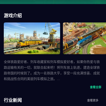
游戏介绍
全体铁路爱好者、列车收藏家和列车模拟爱好者，如果你热爱与铁
路运输有关的一切，就联合起来吧！将列车放上轨道，建造全球铁
路帝国的时候到了。成为一名铁路大亨，享受一段充满惊喜、成就
和挑战性合同的美丽列车模拟之旅。
查看全部
发现和收集数百款著名的真实列车。有时这会非常具有挑战性，但
作为要在全球建立最大铁路帝国的铁路大亨，你会找到一种方法。
行业新闻
查看更多
开发车站，生产各种产品，因为有些承包商可能会需要原材料以外