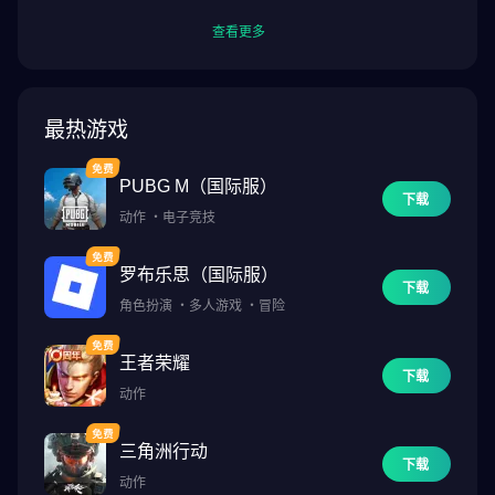
查看更多
最热游戏
PUBG M（国际服）
下载
动作
・
电子竞技
罗布乐思（国际服）
下载
角色扮演
・
多人游戏
・
冒险
王者荣耀
下载
动作
三角洲行动
下载
动作