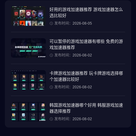
的『时空残响』。这是天律与人间意志的最终对决，而你的下一张
卡牌，将决定未来由谁主宰。」
好用的游戏加速器推荐 游戏加速器怎么
选比较好
「灵刃谱·Eternal Blade」的最终认可……你准备好了吗？
发布时间：
2026-08-05
6000次虚空斩 ·「残响特别补给」
可以暂停的游戏加速器有哪些 免费的游
登入即送6000次虚空斩，保底机制：前10连必中SSR。没有固定T0
戏加速器推荐
阵容，所有连携技能皆可反制。
发布时间：
2026-08-02
挂机资源可100%继承，无损重置战灵。你的卡组组合，就是改写虚
天律令的终极密码。
卡牌游戏加速器推荐 玩卡牌游戏选择哪
个加速器比较好
顶规封神幻想美术铸造 ‧英雄们的传说「神格觉醒」
发布时间：
2026-08-02
美术革新：Live2D战灵将随「律令失衡」切换不同阵营形态。韩国
顶级美术团队铸造的东方幻想传说，正式展开。
韩国游戏加速器哪个好用 韩服游戏加速
挂机养成 × 神鬼共生 ‧ 鬼潮冲破长夜
器选择推荐
24小时自动收集「时空残响」，可转化为角色突破素材。每张UR卡
发布时间：
2026-08-02
牌封印着古神真灵片段，集齐即可解锁「神格完全体」。收集散落
的「时空残响」，解锁古神真身——此刻正寄宿于卡牌中苏醒……