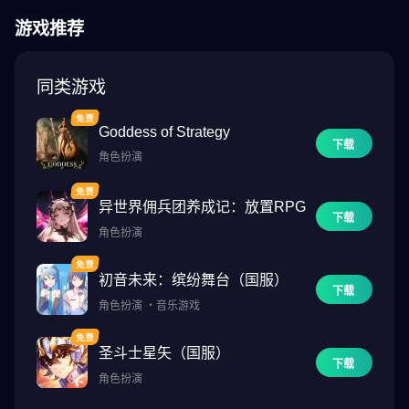
多样战场玩法、丰富策略选择，让每一场战斗都充满无限变数。
游戏推荐
「这是一场跨越维度的卡牌对决，神鬼契约，缔结！」
同类游戏
「温馨提示」
※ 本软体依游戏软体分级管理办法分类为辅12级。
Goddess of Strategy
※ 本游戏为免费下载，游戏内另提供购买虚拟游戏币、道具等付费
下载
角色扮演
服务。
※ 请注意游戏时间，避免沉迷。
异世界佣兵团养成记：放置RPG
如有疑问，请透过本游戏客服联络。
下载
角色扮演
初音未来：缤纷舞台（国服）
下载
角色扮演
・
音乐游戏
圣斗士星矢（国服）
下载
角色扮演