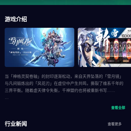
游戏介绍
当「神格灵契卷轴」的封印逐渐松动，来自天界坠落的「雪月镜」
与凡间锻炼出的「风花刃」在虚空中产生共鸣，撕裂了维系千年的
三界平衡。随着虚天律令失衡，千神盟约也将被重新书写……
被遗忘的古神真灵寄宿于卡牌之中，而你，作为被「灵刃谱·Eternal
查看全部
Blade」选中的新一代继承者，请细细聆听游戏规则：
「当霜雪玄女的镜面领域笼罩战场，风语行者所斩出的裂痕，却让
行业新闻
查看更多
时间得以再次流动。你将穿梭于雪月与风花交织的战场，收集散落