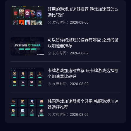
特色：
● 超现实、高度精细的世界——体验真实病毒模拟的深度
好用的游戏加速器推荐 游戏加速器怎么
选比较好
● Flash 操控和直观的界面，引导您征服全球
● 15 种独特的疾病——在这款复杂的疾病游戏中，每种疾病的变异
发布时间：
2026-08-05
方式都不同
● 地球上的每个国家/地区都可能被感染——从大城市到偏远岛屿
可以暂停的游戏加速器有哪些 免费的游
● 数百种特性可供进化，数千个世界事件可供应对
戏加速器推荐
● 内置教程和帮助系统，面向生物游戏或感染游戏的新手
发布时间：
2026-08-02
你会拯救世界，还是眼睁睁看着它毁灭？在这款瘟疫游戏中，成为
卡牌游戏加速器推荐 玩卡牌游戏选择哪
终极生物战略家。无论你是阻止疫情爆发还是加速病毒感染，地球
个加速器比较好
的命运都掌握在你的手中。
发布时间：
2026-08-02
如果你喜欢病毒感染游戏、疫情模拟或战略感染游戏，那么这款病
毒游戏就是你梦寐以求的。适应。生存。感染。
韩国游戏加速器哪个好用 韩服游戏加速
器选择推荐
立即下载《零号病人》——手机上最令人上瘾、最逼真的疫情和疾
发布时间：
2026-08-02
病游戏体验！