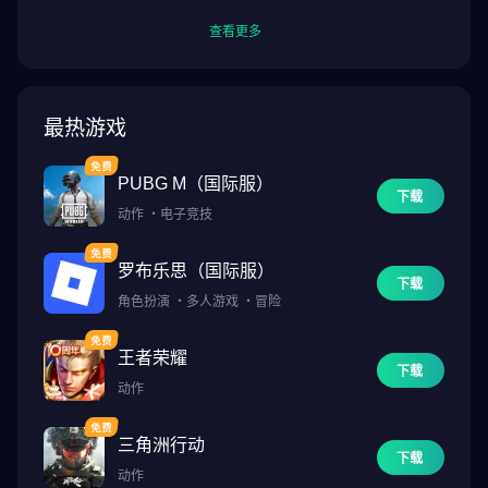
查看更多
最热游戏
PUBG M（国际服）
下载
动作
・
电子竞技
罗布乐思（国际服）
下载
角色扮演
・
多人游戏
・
冒险
王者荣耀
下载
动作
三角洲行动
下载
动作