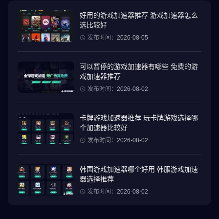
哪种风格，都可以在网球场上尽情享受战术网球游戏，同时磨练你
的运动技能。与其他玩家对决，在我们网球锦标赛的不同地点比
好用的游戏加速器推荐 游戏加速器怎么
选比较好
赛，攀升排行榜，成为终极网球冠军！
发布时间：
2026-08-05
游戏特色：
🎉 全新动作网球游戏。
可以暂停的游戏加速器有哪些 免费的游
🎾 逼真的 3D 网球游戏，真实的球体和击球物理效果。
戏加速器推荐
📱 完全支持竖屏和横屏。
发布时间：
2026-08-02
🎮 滑动和触摸控制，带来精准的移动和击球体验。
🏆 官方 Tie Break Tens (TB10) 多人在线锦标赛，以 10 分制 Tie
卡牌游戏加速器推荐 玩卡牌游戏选择哪
Break 网球比赛为特色。
个加速器比较好
🧢 网球教练提供建议和指导，帮助您提高体育比赛中的表现。
发布时间：
2026-08-02
🌍 受大满贯网球锦标赛启发的在线联赛和国际体育比赛。
⚙️ 完全可定制的网球运动员资料。
韩国游戏加速器哪个好用 韩服游戏加速
器选择推荐
发布时间：
2026-08-02