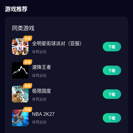
游戏推荐
同类游戏
全明星街球派对（亚服）
下载
体育运动
速降王者
下载
体育运动
极限国度
下载
体育运动
NBA 2K27
下载
体育运动