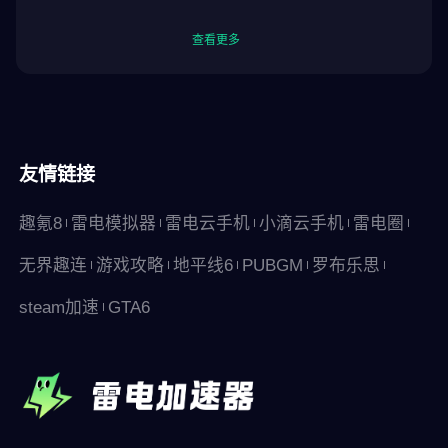
查看更多
友情链接
趣氪8
雷电模拟器
雷电云手机
小滴云手机
雷电圈
无界趣连
游戏攻略
地平线6
PUBGM
罗布乐思
steam加速
GTA6