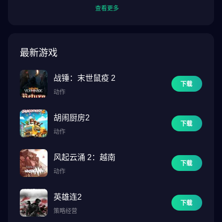
查看更多
最新游戏
战锤：末世鼠疫 2
下载
动作
胡闹厨房2
下载
动作
风起云涌 2：越南
下载
动作
英雄连2
下载
策略经营