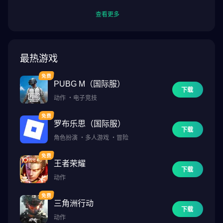
查看更多
最热游戏
PUBG M（国际服）
下载
动作
・
电子竞技
罗布乐思（国际服）
下载
角色扮演
・
多人游戏
・
冒险
王者荣耀
下载
动作
三角洲行动
下载
动作