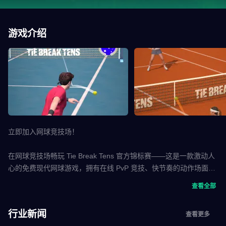
游戏介绍
立即加入网球竞技场！
在网球竞技场畅玩 Tie Break Tens 官方锦标赛——这是一款激动人
心的免费现代网球游戏，拥有在线 PvP 竞技、快节奏的动作场面以
及丰富的网球运动员和球场选择。网球竞技场是来自世界各地的体
查看全部
育爱好者在联赛和锦标赛网球比赛中一较高低的平台。
行业新闻
查看更多
你喜欢发球上网，还是喜欢扎根底线、强力正手扣杀？无论你喜欢