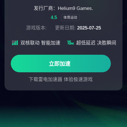
发行厂商：Helium9 Games.
4.5
体育运动
游戏版本:
更新日期:
2025-07-25
双核联动 智能加速
超低延迟 决胜瞬间
立即加速
下载雷电加速器 体验极速游戏