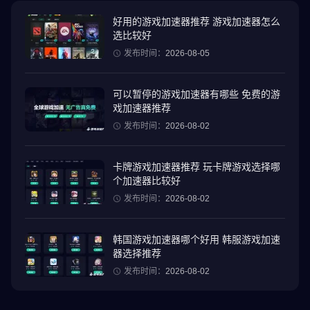
畜。种植农作物并生产货物。完成市民的订单，与街坊邻居互动：
交换物品并出售你的农产品。
好用的游戏加速器推荐 游戏加速器怎么
选比较好
激动人心的气球比赛和史诗般的活动、主题季节和许多其他带有宝
发布时间：
2026-08-05
贵奖励的农场冒险正在等待您。当——名农夫，从未如此令人兴奋
过！
可以暂停的游戏加速器有哪些 免费的游
戏加速器推荐
Farmington特色
发布时间：
2026-08-02
🏆 智能农场。成为最好的农民！照顾动物，获得丰收，增加生态产
卡牌游戏加速器推荐 玩卡牌游戏选择哪
品的产量并与其他农民竞争。
个加速器比较好
发布时间：
2026-08-02
🌴 天堂度假村。为游客提供服务，打造你梦想中的度假村！改善和
加快您的旅游服务以获取更多的金币和经验。
韩国游戏加速器哪个好用 韩服游戏加速
🏠 商店。市民们会来这里购买你的农产品。可以通过出售商品赚取
器选择推荐
游戏内金币和经验值。
发布时间：
2026-08-02
📦 货运无人机。通过无人机运送货物，为其他农场的公民提供服