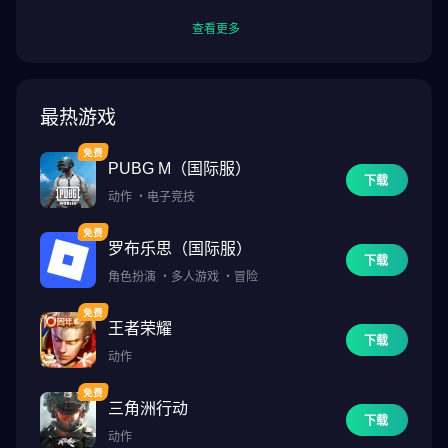
查看更多
最热游戏
PUBG M（国际服）
下载
动作
・
电子竞技
罗布乐思（国际服）
下载
角色扮演
・
多人游戏
・
冒险
王者荣耀
下载
动作
三角洲行动
下载
动作