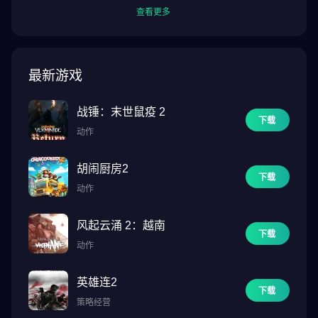
查看更多
Farmington是完全免费的游戏。不过，部份游戏中的物品可以用真
钱购买。你可以在设备设置中关闭此选项。
在你的移动设备上运行该应用程序为佳，且需要稳定的互联网连接
最新游戏
来进行游戏。该游戏使用 Facebook 网络的社交机制。
战锤：末世鼠疫 2
在社交网络上加入我们，了解最新消息和即将举行的活动：
下载
动作
胡闹厨房2
下载
动作
风起云涌 2：越南
下载
动作
英雄连2
下载
策略经营