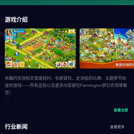
游戏介绍
有趣的农场和天堂度假村、农耕冒险、史诗般的比赛、主题季节和
迷你游戏——所有这些以及更多内容都在Farmington梦幻农场等着
您！
欢迎来到Farmington充满活力的世界！
查看全部
在这里，你是自己农场的主人。探索和开发新的令人惊叹的领土，
行业新闻
查看更多
扩大和装饰您的农场。建造不同的美丽建筑和工厂。饲养可爱的家