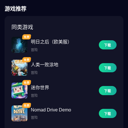
务。别忘了回来拿奖励，无人机都会带来超值物品！
游戏推荐
💻 工作场所。食谱之书——你最大的骄傲——就在其中！通过增加
技能和经验，你可以改善生产配方，提升货物质量和需求。
同类游戏
🌽 车库售卖和广告。这是你的农场的一个美妙地点，你可以在这里
明日之后（欧美服）
认识其他邻近的农场，并与他们交换商品和资源。
下载
冒险
🚚 电动卡车。它会带来一份紧急又有趣的订单清单。当你把符合的
人类一败涂地
产品装满车子时，你将会收到一颗神奇宝石！
下载
冒险
🙋🏻‍♂️ 助理丹尼。如果你需要为农场寻找任何货物或资源，请联系
他。
迷你世界
下载
冒险
🤝 好友和俱乐部。与你的 Facebook 和 Game Center 朋友一起游
戏，结交新朋友，在家庭中相互帮助，并获得奖励和奖金。加入社
Nomad Drive Demo
区——俱乐部。这让你能够参加每周的特别活动并与其他俱乐部竞
下载
冒险
争。你可以通过 Facebook 搜索游戏中的朋友。