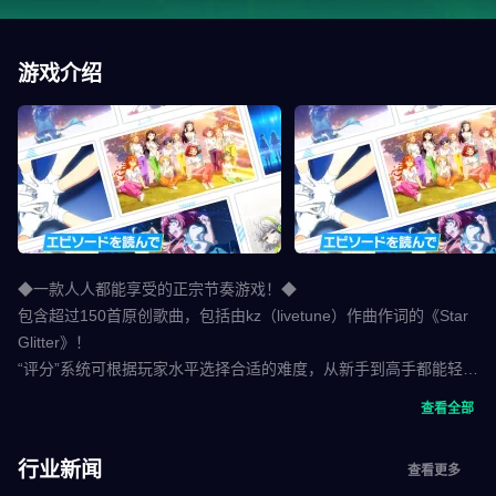
游戏介绍
◆一款人人都能享受的正宗节奏游戏！◆
包含超过150首原创歌曲，包括由kz（livetune）作曲作词的《Star
Glitter》！
“评分”系统可根据玩家水平选择合适的难度，从新手到高手都能轻松
上手！
查看全部
◆包含丰富的剧情！◆
行业新闻
查看更多
通过各种故事培养偶像，包括描绘两个时代的主要剧情以及描绘偶