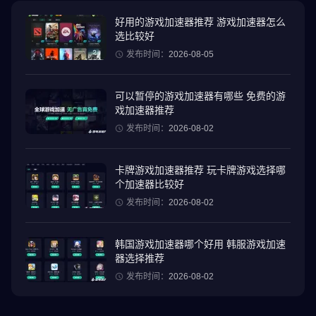
像日常生活的活动剧情！
好用的游戏加速器推荐 游戏加速器怎么
选比较好
◆魅力十足、个性十足的偶像！◆
超过60位偶像登场！
发布时间：
2026-08-05
与他们互动，一定能找到你喜欢的偶像！
可以暂停的游戏加速器有哪些 免费的游
++++++++++++++++++++++++++++++++
戏加速器推荐
[官方 X]
发布时间：
2026-08-02
@t7s_staff
[官方网站]
卡牌游戏加速器推荐 玩卡牌游戏选择哪
https://t7s.jp/index.html
个加速器比较好
[推荐设备]
发布时间：
2026-08-02
iOS 12.0 或更高版本，Android 5.1 或更高版本。
++++++++++++++++++++++++++++++++++
韩国游戏加速器哪个好用 韩服游戏加速
此应用程序使用 CRI Middleware, Inc. 的“CRIWARE(TM)”软件。
器选择推荐
发布时间：
2026-08-02