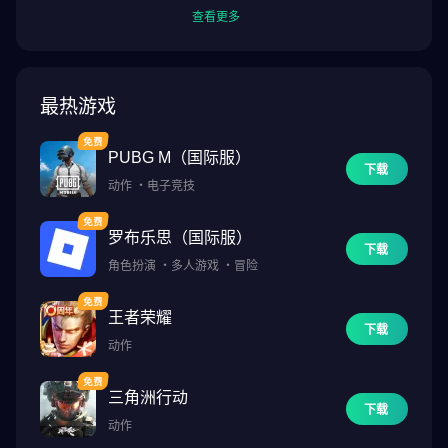
查看更多
最热游戏
PUBG M（国际服）
下载
动作
・
电子竞技
罗布乐思（国际服）
下载
角色扮演
・
多人游戏
・
冒险
王者荣耀
下载
动作
三角洲行动
下载
动作