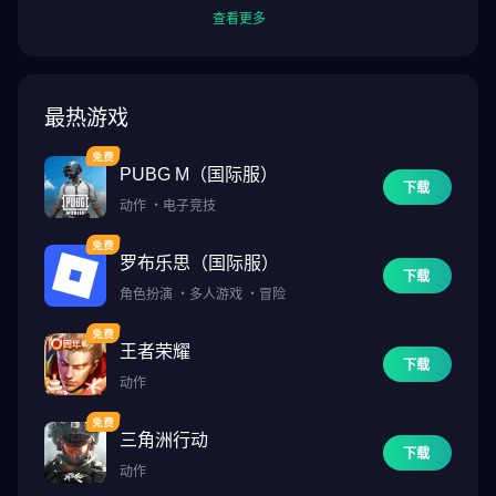
查看更多
搭载 Android 8.0 或更高版本的智能手机和平板电脑
最热游戏
PUBG M（国际服）
下载
动作
・
电子竞技
罗布乐思（国际服）
下载
角色扮演
・
多人游戏
・
冒险
王者荣耀
下载
动作
三角洲行动
下载
动作