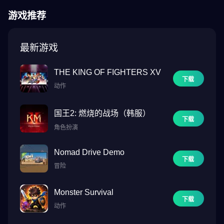
大阪凉太/村濑步/兜本英明/阿部笃
游戏推荐
葛西健吾 / 秋谷圭人 / 田所日向 / 井出拓哉
白井佑介 / 波多野涉 / 山下大树 / 福田健二 / 太田正宏
河原芳久/橘慎之介/八城卓等...
最新游戏
◆参演歌手◆
THE KING OF FIGHTERS XV
藤田丽/小林太郎/Kradness/Ajikko
下载
动作
齐藤智树（学术香蕉）/电击枪
IDE拓哉／Shakemi
国王2: 燃烧的战场（韩服）
松本明人（真空空心）
下载
索菲亚松冈充/太田正宏等…
角色扮演
◆官方信息◆
Nomad Drive Demo
下载
[官方网站] https://blackstar-ts.jp/
冒险
[官方X] https://x.com/Blackstar_ts
[官方Youtube频道]
Monster Survival
https://www.youtube.com/channel/UCWNS6omSg8MmQ_fgmlJ510
下载
动作
◆推荐环境◆