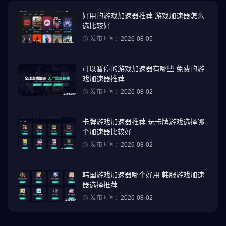
◆游戏特色◆
好用的游戏加速器推荐 游戏加速器怎么
选比较好
【难以预料的故事】
您的支持将决定这个描绘男人之间的纽带、冲突和冲突的戏剧性故
发布时间：
2026-08-05
事的未来发展！
可以暂停的游戏加速器有哪些 免费的游
【独特的演员阵容】
戏加速器推荐
性格怪异的战士们在《无星剧场》中以歌手和表演者的身份出现。
发布时间：
2026-08-02
支持你最喜欢的演员，让他们在中心闪耀！
卡牌游戏加速器推荐 玩卡牌游戏选择哪
【支持节奏游戏！ ]
个加速器比较好
用节奏游戏支持你最喜欢的游戏！
发布时间：
2026-08-02
原创歌曲也陆续登场！
◆演员阵容◆
韩国游戏加速器哪个好用 韩服游戏加速
日野聪/近藤崇/中岛芳树/斋贺光希
器选择推荐
冈本信彦 / 小林佑介 / 竹内亮太 / 田丸敦
发布时间：
2026-08-02
石川快斗/小笠原仁/冲野浩二/津田健二郎
平川大辅 / 新垣樽助 / 齐藤壮马 / 小林优