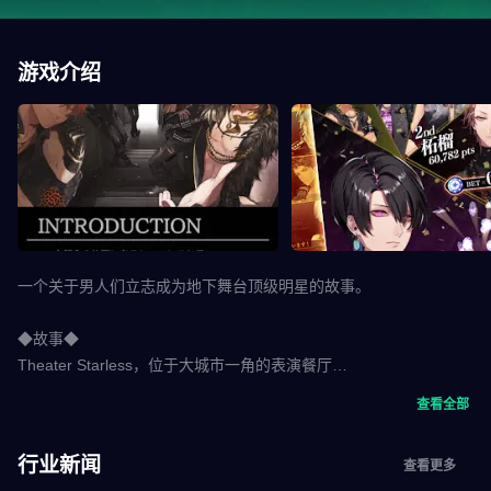
游戏介绍
一个关于男人们立志成为地下舞台顶级明星的故事。
◆故事◆
Theater Starless，位于大城市一角的表演餐厅
每天晚上，都有男歌手和表演者表演娱乐节目。
查看全部
您出于某种原因来到商店。
行业新闻
查看更多
作为特邀嘉宾，我被允许进入后台......