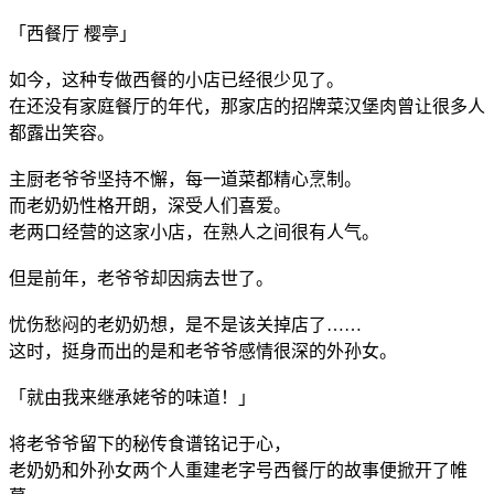
「西餐厅 樱亭」
如今，这种专做西餐的小店已经很少见了。
在还没有家庭餐厅的年代，那家店的招牌菜汉堡肉曾让很多人
都露出笑容。
主厨老爷爷坚持不懈，每一道菜都精心烹制。
而老奶奶性格开朗，深受人们喜爱。
老两口经营的这家小店，在熟人之间很有人气。
但是前年，老爷爷却因病去世了。
忧伤愁闷的老奶奶想，是不是该关掉店了……
这时，挺身而出的是和老爷爷感情很深的外孙女。
「就由我来继承姥爷的味道！」
将老爷爷留下的秘传食谱铭记于心，
老奶奶和外孙女两个人重建老字号西餐厅的故事便掀开了帷