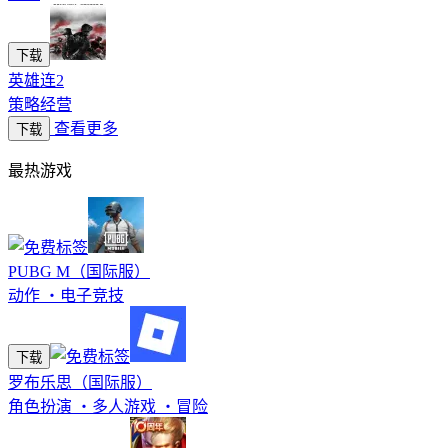
下载
英雄连2
策略经营
查看更多
下载
最热游戏
PUBG M（国际服）
动作
・
电子竞技
下载
罗布乐思（国际服）
角色扮演
・
多人游戏
・
冒险