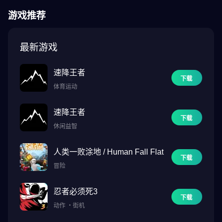
© Eiichiro Oda / 集英社 / 富士电视台 / 东映动画
游戏推荐
© 2014 万代南梦宫娱乐公司。
此应用程序是在权利人的官方许可下分发的。
最新游戏
CRI Middleware Co., Ltd. 的“CRIWARE (TM)”用于此应用程序。
速降王者
下载
体育运动
速降王者
下载
休闲益智
人类一败涂地 / Human Fall Flat
下载
冒险
忍者必须死3
下载
动作
・
街机