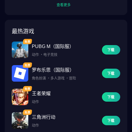
查看更多
最热游戏
PUBG M（国际服）
下载
动作
・
电子竞技
罗布乐思（国际服）
下载
角色扮演
・
多人游戏
・
冒险
王者荣耀
下载
动作
三角洲行动
下载
动作