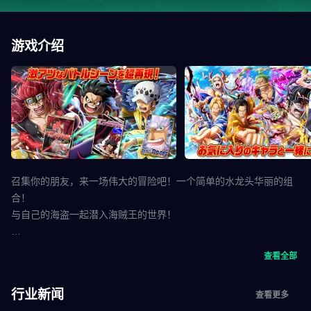
游戏介绍
召集你的朋友，来一场伟大的冒险吧！一个简单的水龙头华丽的组
合！
与自己的海盗一起潜入海贼王的世界！
◆ 一种新的感觉动作，通过点击连接连击！ ◆
查看全部
“ONE PIECE珍宝巡航”是一个简单的点击操作
全新的感觉轻击动作，您可以像原版一样享受强大的战斗！
行业新闻
查看更多
在正确的时间点击你的同伴角色来决定一个组合！