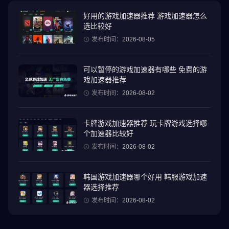
此外，所有角色的独特“特殊动作”都以华丽的制作再现。
迷人的角色在跋涉中横冲直撞！
好用的游戏加速器推荐 游戏加速器怎么
选比较好
◆ 重温原著剧情！那个著名的场景复活了！ ◆
发布时间：
2026-08-05
故事开始于少年路飞遇见“红发香克斯”的“福沙村”。
可以重温原作故事的“Quest”，让兴奋和兴奋重新焕发生机！
可以暂停的游戏加速器有哪些 免费的游
戏加速器推荐
◆ 召集和培养你的朋友，组建你自己的海盗团！ ◆
发布时间：
2026-08-02
不仅是主角，还有独特的配角！
在酒吧获取订单并为您的朋友添加各种角色！
卡牌游戏加速器推荐 玩卡牌游戏选择哪
培养你的朋友，成为最强的海盗！
个加速器比较好
发布时间：
2026-08-02
【运行环境及其他查询】
https://bnfaq.channel.or.jp/contact/faq_list/1531
韩国游戏加速器哪个好用 韩服游戏加速
* 请务必在上面链接中描述的操作环境中使用此应用程序。即使您在
器选择推荐
操作环境中使用它，该应用程序也可能无法正常工作，具体取决于
发布时间：
2026-08-02
您的使用状态和特定于型号的因素。