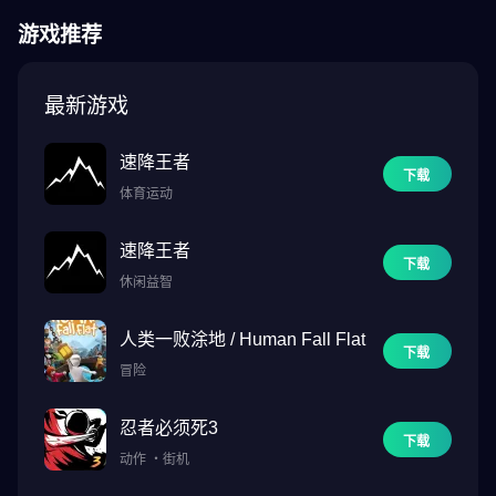
- 体验最真实的 NFL 比赛，体验逼真的 NFL 体育模拟
游戏推荐
- 从你最喜爱的 NFL 球队中选拔超级巨星
- 参与基于技能的挑战、旅程和比赛
最新游戏
不间断的内容和 NFL 赛季更新
- 与你的球星一起在 NFL 比赛中保持领先地位
速降王者
- 全新球员特质和进化 - 升级你的球员！
下载
体育运动
- 2025 年 NFL 开球周末、季后赛或超级碗 - 带领你的球队征战真实
赛事和整个美式橄榄球赛季
速降王者
下载
打造你的终极球队™
休闲益智
- 收集全新双人球员卡，解锁能胜任两个位置的全能 NFL 超级巨
星，提升球队化学反应
人类一败涂地 / Human Fall Flat
下载
- 加入或创建体育联盟，展开正面交锋，攀升 NFL 排行榜
冒险
- 征服联赛和橄榄球比赛挑战！参加每两周一次的无限竞技场锦标
赛，赢取丰厚奖励
忍者必须死3
- 使用球员进化升级你的球队，提升你的橄榄球比赛水平！
下载
动作
・
街机
橄榄球经理游戏玩法