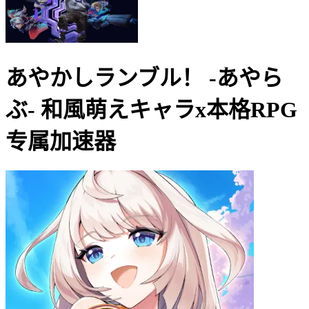
あやかしランブル！ -あやら
ぶ- 和風萌えキャラx本格RPG
专属加速器