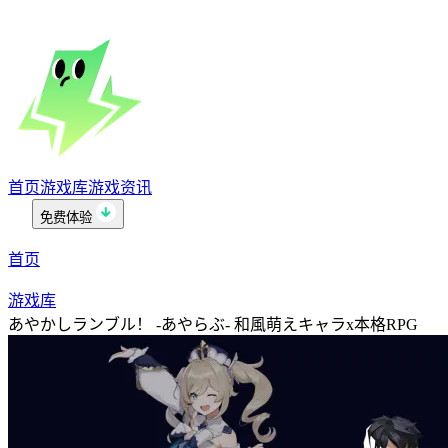
首页
游戏库
游戏资讯
免费体验
首页
游戏库
あやかしランブル！ -あやらぶ- 和風萌えキャラx本格RPG