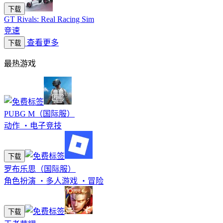
下载
GT Rivals: Real Racing Sim
竞速
查看更多
下载
最热游戏
PUBG M（国际服）
动作
・
电子竞技
下载
罗布乐思（国际服）
角色扮演
・
多人游戏
・
冒险
下载