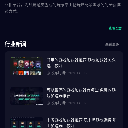
互相结合，为热爱这类游戏的玩家奉上畅玩世纪帝国系列的全新体
验方式。
在刺激的游戏玩法中，亲身感受紧张快节奏的战斗，快速采集资
查看全部
源，建造军事建筑，抵御一波又一波的敌人，与数以百计的玩家结
为同盟，借助他们的力量建立起强大的帝国。
行业新闻
查看更多
将全身心投入史诗级的战争冒险，踏入宏大的战场，体验精细的即
时操作，感受震撼的视觉效果，与传奇历史英雄并肩作战。领导你
好用的游戏加速器推荐 游戏加速器怎么
选比较好
的帝国，集结世界各地的盟友，再现昔日荣耀。现在就踏上前所未
有的征服之旅吧！
发布时间：
2026-08-05
游戏特色
可以暂停的游戏加速器有哪些 免费的游
戏加速器推荐
【体验全新世纪帝国】世纪帝国系列的经典元素与手游的全新独特
发布时间：
2026-08-02
玩法相互融合。快速管理资源、发展独特科技，并培养出多种军
队，从零开始建造并保卫你的王国。
卡牌游戏加速器推荐 玩卡牌游戏选择哪
个加速器比较好
【驰骋沉浸式大战场】战场，不再是一个座标，而是真正的中世纪