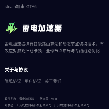
※本游戏为免费游戏，但游戏内另提供购买虚拟游戏币、物品等付
steam加速
GTA6
费服务，请依个人兴趣及能力进行适度消费。
※请注意游戏时间，避免沉迷，长时间进行游戏，容易影响作息，
宜适度休息及运动。
雷电加速器拥有智能路由算法和动态节点切换技术，有
效应对游戏掉线卡顿；全球节点布局与专线线路优化
关于与协议
隐私协议
用户协议
关于我们
软件名称：雷电加速器
版本号：v1.0
开发者：上海屹娱网络科技有限公司、广州瞬驰网络科技有限公司