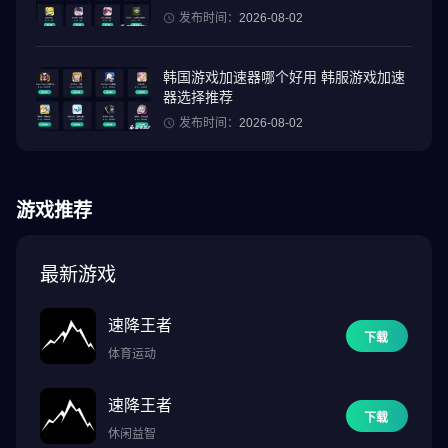
发布时间：
2026-08-02
立体巨型城池。精准制定战略，拆除守方防御箭塔，攻破关键城
门，占领核心建筑。浩大的联盟对战场面、全球玩家千人同画面即
时操作的竞技快感、千变万化的战局、可互动的立体城池，在手机
韩国游戏加速器哪个好用 韩服游戏加速
上为你还原最真实的中世纪大战场体验。
器选择推荐
发布时间：
2026-08-02
【建立伟大的文明】八大文明供你选择：壮丽的中式、雄伟的罗马
式、优雅的法式、辉煌的拜占庭式、神秘的埃及式、庄严的不列颠
式、精巧雅致的日式，以及活力四射的韩式。每个文明都有对应的
游戏推荐
兵种。登场的文明众多，加上高解析度的画质与丰富细腻的场景，
一定能让你身历其境地品味中世纪。
最新游戏
【巧用拟真天气与地形】探索并征服广阔、生动又真实的中世纪世
界，感受随季节变化又难以预测的天气。各种天气状况与地形都将
速降王者
影响你的战略决策。暴雨和干旱会改变地面的景观，影响行军速
下载
体育运动
度。闪电则会对军队和建筑物造成伤害，而浓雾会阻碍视线，让你
看不清那些可能隐藏在雾中的敌人。巧妙地驾驭天气和地形，便能
速降王者
提升你的战斗效率！
下载
休闲益智