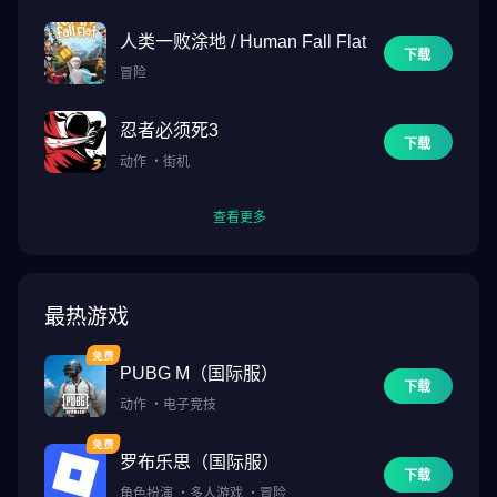
【即时操控部队与武器】率领多达五支部队，灵活调度，纵横驰骋
于广袤的地图与激烈的战场。掌控多种强力攻城武器（例如投石
人类一败涂地 / Human Fall Flat
下载
机、联盟箭塔、冲撞车、云梯、飞艇）支援你的同盟，为所属联盟
冒险
在激战中赢得优势。在这里，指挥艺术非常关键！
忍者必须死3
【集结传奇历史英雄】70多位来自不同文明的传奇英雄任你选择。
下载
动作
・
街机
圣女贞德、列奥尼达一世和凯撒大帝等传奇人物将与宫本武藏、花
木兰、杜加瓦蒂等各具魅力的新朋友联手作战。将英雄们的独特属
查看更多
性相互结合，带领不同兵种建立起你专属的强悍军队！
【领略世界历史奇迹】隆重推出以联盟团队为基础的全新游戏模
式：奇迹争夺！在以MOBA为灵感的模式中，与盟友展开战略合
最热游戏
作，体验刺激的古代文明奇迹争夺玩法。此模式每周开放，无需调
度，也不会造成士兵伤亡。与其他联盟的军队一起加入混战，占领
PUBG M（国际服）
通天塔和帝国竞技场等拟真的文明建筑，夺取积分，决出最终赢
下载
动作
・
电子竞技
家。为你的联盟赢得建造奇迹的蓝图！
这款游戏的细节比我想像得还丰富！开发团队推出了好几个文明，
罗布乐思（国际服）
下载
每一个都有自己独特的英雄、兵种、内城建筑设计，以及攻城器
角色扮演
・
多人游戏
・
冒险