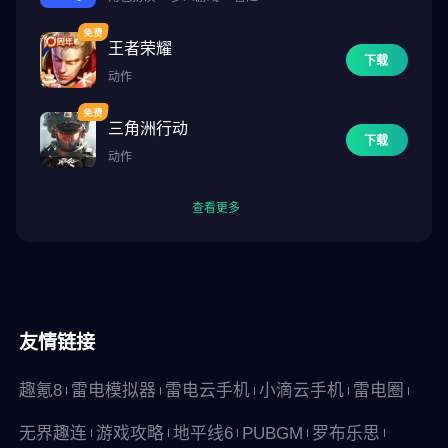
械。 —TheGamer
王者荣耀
下载
即便是在这款崭新的手游中，《世纪帝国》系列的精彩表现仍然无
动作
与伦比。 —Pocket Tactics
三角洲行动
关注我们
下载
动作
官方网站：https://aoem.ariel.com.tw/official
Facebook：https://www.facebook.com/AoEMobileZHTW
查看更多
YouTube：https://www.youtube.com/@AoEMobile_ZHTW
Discord：https://go.aoemobile.com/ZH-TWDC
Instagram：https://www.instagram.com/aoemobile_zhtw/
© Microsoft 2025. All Rights Reserved. 世纪帝国 is a trademark of
友情链接
the Microsoft group of companies.
趣氪8
雷电模拟器
雷电云手机
小滴云手机
雷电圈
本游戏由艾瑞尔网路股份有限公司代理
※本游戏内容涉及暴力，依游戏软体分级管理办法分类为辅导15岁
无界趣连
游戏攻略
地平线6
PUBGM
罗布乐思
级，十五岁以上之人始得使用。