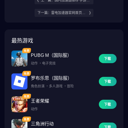
上一篇：国内加速器推荐 手游加
速器哪个好
下一篇：雷电加速器官网首页在
哪 雷电加速器详细介绍
最热游戏
PUBG M（国际服）
下载
动作
・
电子竞技
罗布乐思（国际服）
下载
角色扮演
・
多人游戏
・
冒险
王者荣耀
下载
动作
三角洲行动
下载