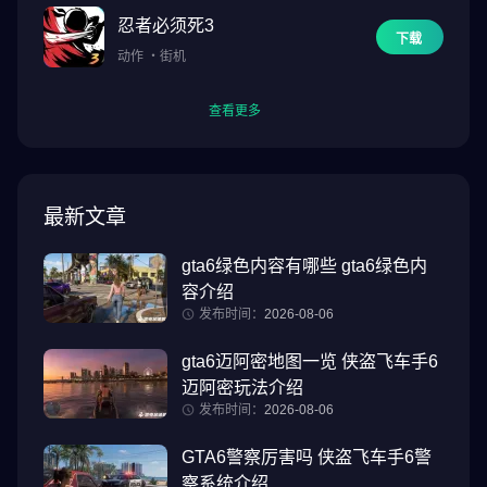
忍者必须死3
下载
动作
・
街机
查看更多
最新文章
gta6绿色内容有哪些 gta6绿色内
容介绍
发布时间：
2026-08-06
gta6迈阿密地图一览 侠盗飞车手6
迈阿密玩法介绍
发布时间：
2026-08-06
GTA6警察厉害吗 侠盗飞车手6警
察系统介绍